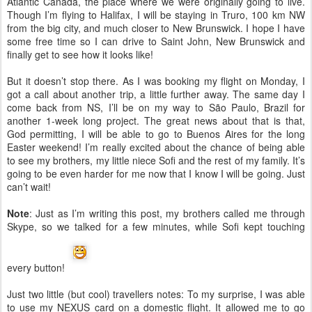
Atlantic Canada, the place where we were originally going to live.
Though I’m flying to Halifax, I will be staying in Truro, 100 km NW
from the big city, and much closer to New Brunswick. I hope I have
some free time so I can drive to Saint John, New Brunswick and
finally get to see how it looks like!
But it doesn’t stop there. As I was booking my flight on Monday, I
got a call about another trip, a little further away. The same day I
come back from NS, I’ll be on my way to São Paulo, Brazil for
another 1-week long project. The great news about that is that,
God permitting, I will be able to go to Buenos Aires for the long
Easter weekend! I’m really excited about the chance of being able
to see my brothers, my little niece Sofi and the rest of my family. It’s
going to be even harder for me now that I know I will be going. Just
can’t wait!
Note
: Just as I’m writing this post, my brothers called me through
Skype, so we talked for a few minutes, while Sofi kept touching
every button!
Just two little (but cool) travellers notes: To my surprise, I was able
to use my NEXUS card on a domestic flight. It allowed me to go