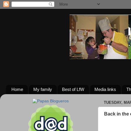
Home
My family
Best of LfW
Media links
Th
TUESDAY, MAR
Back in the 