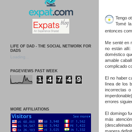
Tengo ot
Tomé la
entonces como
Me senté en m
LIFE OF DAD - THE SOCIAL NETWORK FOR
no están all
DADS
doméstico qu
Loading...
amable caball
complicado co
PAGEVIEWS PAST WEEK
1
4
7
4
9
El no haber c
línea de los 
incorrectas o
imperdonable)
errores siguie
MORE AFFILIATIONS
El domingo fu
más atención
(descafeinado
manera definit