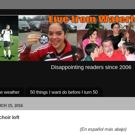
Disappointing readers since 2006
e weather
50 things I want do before I turn 50
CH 15, 2016
choir loft
(En español más abajo)