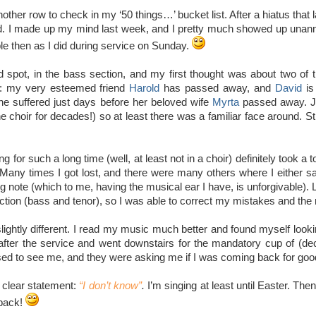
nother row to check in my ‘50 things…’ bucket list. After a hiatus that 
 I made up my mind last week, and I pretty much showed up unanno
e then as I did during service on Sunday.
ld spot, in the bass section, and my first thought was about two of 
d: my very esteemed friend
Harold
has passed away, and
David
is 
 he suffered just days before her beloved wife
Myrta
passed away. Jo
e choir for decades!) so at least there was a familiar face around. Sti
 for such a long time (well, at least not in a choir) definitely took a t
Many times I got lost, and there were many others where I either s
 note (which to me, having the musical ear I have, is unforgivable). 
ction (bass and tenor), so I was able to correct my mistakes and the 
ightly different. I read my music much better and found myself lookin
l after the service and went downstairs for the mandatory cup of (d
ed to see me, and they were asking me if I was coming back for good o
 clear statement:
“I don’t know”
.
I’m singing at least until Easter. Th
 back!