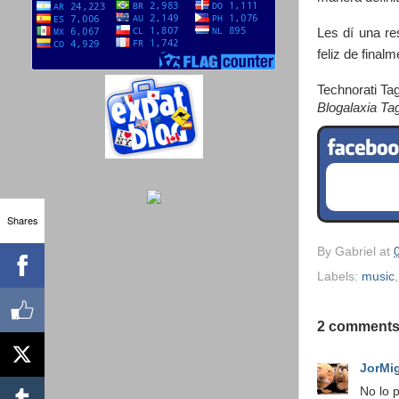
Les dí una re
feliz de final
Technorati Ta
Blogalaxia Ta
Shares
By
Gabriel
at
Labels:
music
2 comments
JorMi
No lo 