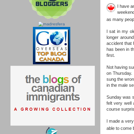
I have a
weekend.
as many peopl
I sat in my o
longer aroun
accident that
has been in th
first.
Not having sung
on Thursday. 
sung the wrong
in the male se
Sunday was sl
felt very wel
course surpris
I made a very
able to come