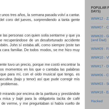
POPULAR P
DAYS)
e unos tres años, la semana pasada volví a cantar.
WW#12 - Z
el coro del jueves, sorprendiendo a tanta gente
WW#07 - Cl
de las personas con quien solía sentarme y que ya
WW#20 - G
e recuperándose de un desafortunado accidente
(and Dad)
mbién. John sí estaba allí, como siempre (este tan
WW#09 - Fi
a cara familiar. De todos modos, se me hizo muy
WW#10 - 
ente tuvo un precio, porque me costó encontrar la
WW#17 - Dre
tros momentos en los que o cantaba las palabras
 que para mí, con el oído musical que tengo, es
WW#06 - C
sculina (bajo y tenor) así que pude corregir mis
WW#03 - St
s problemas.
WW#18 - Ea
mirando por encima de la partitura y prestándole
misa y bajé para la obligatoria tacita de café
Hacked
s de verme, y me preguntaban si había vuelto de