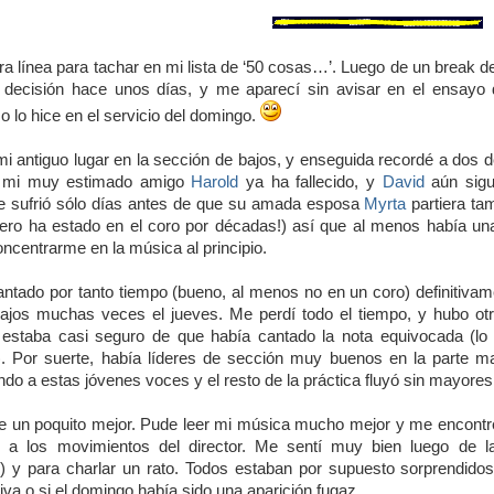
ra línea para tachar en mi lista de ‘50 cosas…’. Luego de un break d
 decisión hace unos días, y me aparecí sin avisar en el ensayo d
 lo hice en el servicio del domingo.
i antiguo lugar en la sección de bajos, y enseguida recordé a dos 
í: mi muy estimado amigo
Harold
ya ha fallecido, y
David
aún sigu
e sufrió sólo días antes de que su amada esposa
Myrta
partiera ta
ero ha estado en el coro por décadas!) así que al menos había un
ncentrarme en la música al principio.
antado por tanto tiempo (bueno, al menos no en un coro) definitivam
bajos muchas veces el jueves. Me perdí todo el tiempo, y hubo o
 estaba casi seguro de que había cantado la nota equivocada (lo
. Por suerte, había líderes de sección muy buenos en la parte ma
ndo a estas jóvenes voces y el resto de la práctica fluyó sin mayore
e un poquito mejor. Pude leer mi música mucho mejor y me encontré 
 a los movimientos del director. Me sentí muy bien luego de la 
) y para charlar un rato. Todos estaban por supuesto sorprendido
iva o si el domingo había sido una aparición fugaz.