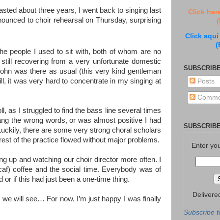
lasted about three years, I went back to singing last
Click her
unced to choir rehearsal on Thursday, surprising
(
Click aquí
(
the people I used to sit with, both of whom are no
still recovering from a very unfortunate domestic
SUBSCRIBE
hn was there as usual (this very kind gentleman
ll, it was very hard to concentrate in my singing at
Posts
Comme
oll, as I struggled to find the bass line several times
ang the wrong words, or was almost positive I had
SUBSCRIBE
Luckily, there are some very strong choral scholars
rest of the practice flowed without major problems.
Enter yo
g up and watching our choir director more often. I
ecaf) coffee and the social time. Everybody was of
r if this had just been a one-time thing.
Delivere
en we will see… For now, I’m just happy I was finally
Subscribe t