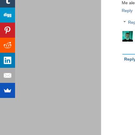
Me ale
Reply
Rep
Repl