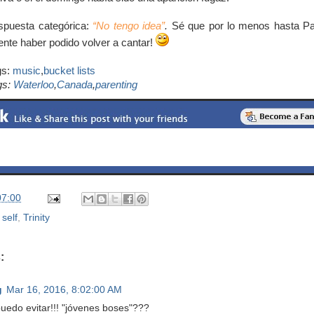
spuesta categórica:
“No tengo idea”
.
Sé que por lo menos hasta P
mente haber podido volver a cantar!
gs:
music
,
bucket lists
gs:
Waterloo
,
Canada
,
parenting
07:00
,
self
,
Trinity
:
g
Mar 16, 2016, 8:02:00 AM
puedo evitar!!! "jóvenes boses"???