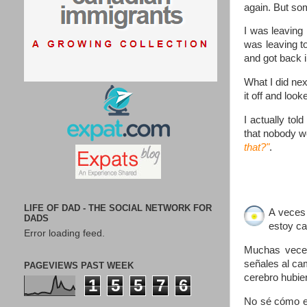
again. But som
I was leaving
was leaving to
and got back i
What I did nex
it off and looke
I actually tol
that nobody w
that?"
.
LIFE OF DAD - THE SOCIAL NETWORK FOR
A veces 
DADS
estoy ca
Error loading feed.
Muchas veces
señales al cam
PAGEVIEWS PAST WEEK
cerebro hubie
1
5
5
7
6
No sé cómo ex