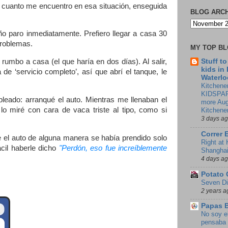
en cuanto me encuentro en esa situación, enseguida
BLOG ARC
o paro inmediatamente. Prefiero llegar a casa 30
problemas.
MY TOP B
Stuff t
umbo a casa (el que haría en dos días). Al salir,
kids in
de ‘servicio completo’, así que abrí el tanque, le
Waterlo
Kitchener
KIDSPAR
eado: arranqué el auto. Mientras me llenaban el
more Aug
lo miré con cara de vaca triste al tipo, como si
Kitchene
3 days a
Correr 
e el auto de alguna manera se había prendido solo
Right at
cil haberle dicho
"Perdón, eso fue increíblemente
Shangha
4 days a
Potato 
Seven Di
2 years a
Papas 
No soy e
pensaba 