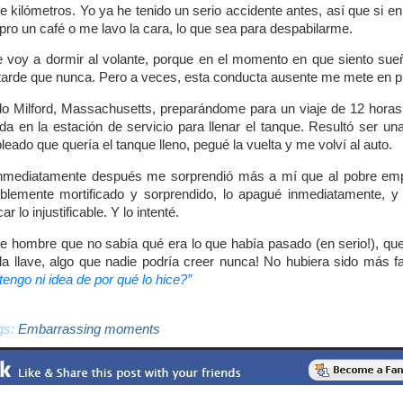
de kilómetros. Yo ya he tenido un serio accidente antes, así que si 
ro un café o me lavo la cara, lo que sea para despabilarme.
voy a dormir al volante, porque en el momento en que siento sueñ
arde que nunca. Pero a veces, esta conducta ausente me mete en 
o Milford, Massachusetts, preparándome para un viaje de 12 horas r
da en la estación de servicio para llenar el tanque. Resultó ser una 
leado que quería el tanque lleno, pegué la vuelta y me volví al auto.
inmediatamente después me sorprendió más a mí que al pobre empl
íblemente mortificado y sorprendido, lo apagué inmediatamente, y 
car lo injustificable. Y lo intenté.
bre hombre que no sabía qué era lo que había pasado (en serio!), qu
a llave, algo que nadie podría creer nunca! No hubiera sido más fa
tengo ni idea de por qué lo hice?”
gs:
Embarrassing moments