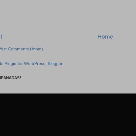
t
Home
Post Comments (Atom)
MPANADAS!