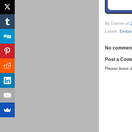
By
Gabriel
at
Labels:
Embar
No commen
Post a Com
Please leave 