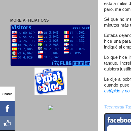
está a miles 
paro, me comp
Sé que no me 
MORE AFFILIATIONS
minutos más t
Estaba dejand
hice una para
indiqué al emp
Lo que hice 
tanque. Incre
quisiera justifi
Le dije al po
cuando puse l
estúpido y no 
Shares
Technorati Ta