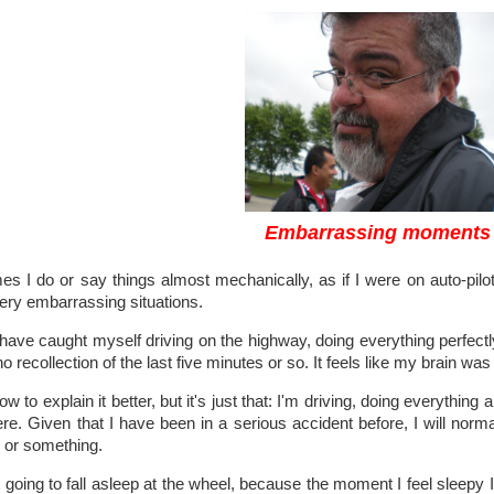
Embarrassing moments
s I do or say things almost mechanically, as if I were on auto-pilot
very embarrassing situations.
ave caught myself driving on the highway, doing everything perfectly 
no recollection of the last five minutes or so. It feels like my brain was
ow to explain it better, but it's just that: I'm driving, doing everythin
e. Given that I have been in a serious accident before, I will normal
 or something.
 going to fall asleep at the wheel, because the moment I feel sleepy I