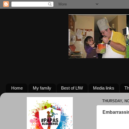
Home
My family
Best of LfW
Media links
Th
THURSDAY, NO
Embarrassi