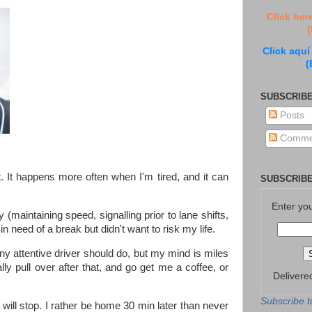
Click her
(
Click aquí
(
SUBSCRIBE
Posts
Comme
. It happens more often when I'm tired, and it can
SUBSCRIBE
Enter yo
(maintaining speed, signalling prior to lane shifts,
 in need of a break but didn't want to risk my life.
g any attentive driver should do, but my mind is miles
ly pull over after that, and go get me a coffee, or
Delivere
Subscribe t
 will stop. I rather be home 30 min later than never