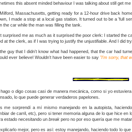
etimes this absent minded behaviour I was talking about still get me i
 Milford, Massachusetts, getting ready for a 12-hour drive back home
wn, I made a stop at a local gas station. It turned out to be a 'full s
n the car while the man was filling the tank.
t surprised me as much as it surprised the poor clerk: I started the ca
d at the clerk, as if I was trying to justify the unjustifiable. And I did try
d the guy that I didn't know what had happened, that the car had tur
ould ever believe! Wouldn't have been easier to say
"I'm sorry, that 
hago o digo cosas casi de manera mecánica, como si yo estuviera 
nsado, lo que puede generar verdaderos papelones.
 me sorprendí a mí mismo manejando en la autopista, haciendo t
biar de carril, etc), pero si tener memoria alguna de lo que hice en 
ra estado necesitando un
break
pero no por eso quería que me mat
plicarlo mejor, pero es así: estoy manejando, haciendo todo lo que