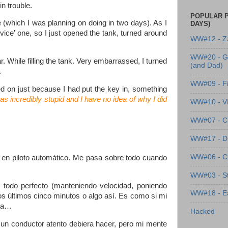
n trouble.
POPULAR P
 (which I was planning on doing in two days). As I
DAYS)
ervice' one, so I just opened the tank, turned around
WW#12 - Z
WW#20 - G
r. While filling the tank. Very embarrassed, I turned
(and Dad)
.
WW#09 - Fi
ned on just because I had put the key in, something
was incredibly stupid and I have no idea of why I did
WW#10 - 
WW#07 - Cl
WW#17 - Dre
WW#06 - C
en piloto automático. Me pasa sobre todo cuando
WW#03 - St
odo perfecto (manteniendo velocidad, poniendo
WW#18 - Ea
los últimos cinco minutos o algo así. Es como si mi
ara…
Hacked
 un conductor atento debiera hacer, pero mi mente