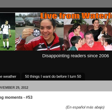
Disappointing readers since 2006
e weather
50 things I want do before I turn 50
VEMBER 29, 2012
ng moments - #53
(En español más abajo)