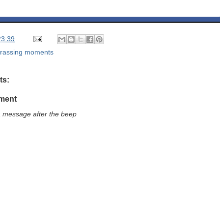
23:39
rassing moments
ts:
ment
a message after the beep