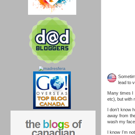
Sometime
lead to 
Many times I h
etc), but with 
I don't know h
away from ther
wash my face
I know I'm not