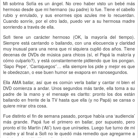
Mi sobrina Sofía es un ángel. No creo haber visto un bebé más
hermoso desde que mi hermano (su padre) lo fue. Tiene el cabello
rubio y enrulado, y sus enormes ojos azules me lo recuerdan.
Cuando sonríe, por el otro lado, puedo ver a su hermosa madre
sonriendo a través de ella.
Sofi tiene un carácter hermoso (OK, la mayoría del tiempo).
Siempre está cantando o bailando, con una elocuencia y claridad
muy inusual para una nena que ni siquiera cuplió dos años. Tiene
decenas de DVDs de música para chicos (sí, el Papá la malcría y
cómo culparlo?), y está constantemente pidiiendo que los pongan.
'Sapo Pepe', 'Cantajuegos'’… ella siempre los pide y mejor es que
le obedezcan, o ese buen humor se evapora en nanosegundos.
Ella AMA bailar, así que es común verla bailar y cantar ni bien el
DVD comienza a andar. Unos segundos más tarde, ella toma a su
padre de la mano y el mensaje es clarito: pronto los dos están
bailando en frente de la TV hasta que ella (y no Papá) se cansa o
quiere mirar otra cosa.
Fue distinto el fin de semana pasado, porque había una ‘audiencia’
más grande. Papá fue el primero en bailar, por supuesto, pero
pronto el tío Martín (‘Atí’) tuvo que unírseles. Luego fue turno de mi
madre y al final a Sofi no le quedó más remedio que agregarme a