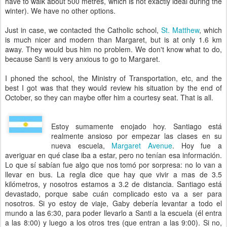
have to walk about 500 metres, which is not exactly ideal during the
winter). We have no other options.
Just in case, we contacted the Catholic school,
St. Matthew
, which
is much nicer and modern than Margaret, but is at only 1.6 km
away. They would bus him no problem. We don't know what to do,
because Santi is very anxious to go to Margaret.
I phoned the school, the Ministry of Transportation, etc, and the
best I got was that they would review his situation by the end of
October, so they can maybe offer him a courtesy seat. That is all.
Estoy sumamente enojado hoy. Santiago está
realmente ansioso por empezar las clases en su
nueva escuela,
Margaret Avenue
. Hoy fue a
averiguar en qué clase iba a estar, pero no tenían esa información.
Lo que sí sabían fue algo que nos tomó por sorpresa: no lo van a
llevar en bus. La regla dice que hay que vivir a mas de 3.5
kilómetros, y nosotros estamos a 3.2 de distancia. Santiago está
devastado, porque sabe cuán complicado esto va a ser para
nosotros. Si yo estoy de viaje, Gaby debería levantar a todo el
mundo a las 6:30, para poder llevarlo a Santi a la escuela (él entra
a las 8:00) y luego a los otros tres (que entran a las 9:00). Si no,