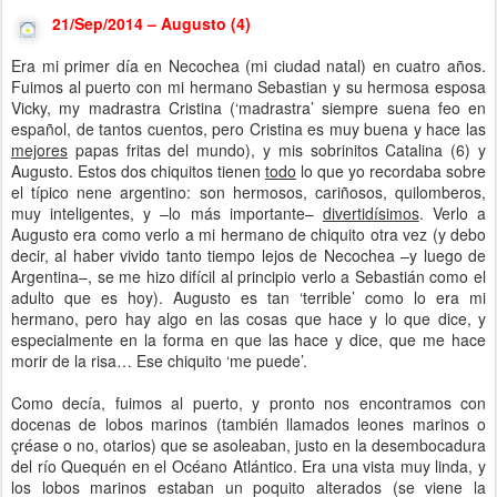
21/Sep/2014 – Augusto (4)
Era mi primer día en Necochea (mi ciudad natal) en cuatro años.
Fuimos al puerto con mi hermano Sebastian y su hermosa esposa
Vicky, my madrastra Cristina (‘madrastra’ siempre suena feo en
español, de tantos cuentos, pero Cristina es muy buena y hace las
mejores
papas fritas del mundo), y mis sobrinitos Catalina (6) y
Augusto. Estos dos chiquitos tienen
todo
lo que yo recordaba sobre
el típico nene argentino: son hermosos, cariñosos, quilomberos,
muy inteligentes, y –lo más importante–
divertidísimos
. Verlo a
Augusto era como verlo a mi hermano de chiquito otra vez (y debo
decir, al haber vivido tanto tiempo lejos de Necochea –y luego de
Argentina–, se me hizo difícil al principio verlo a Sebastián como el
adulto que es hoy). Augusto es tan ‘terrible’ como lo era mi
hermano, pero hay algo en las cosas que hace y lo que dice, y
especialmente en la forma en que las hace y dice, que me hace
morir de la risa… Ese chiquito ‘me puede’.
Como decía, fuimos al puerto, y pronto nos encontramos con
docenas de lobos marinos (también llamados leones marinos o
çréase o no, otarios) que se asoleaban, justo en la desembocadura
del río Quequén en el Océano Atlántico. Era una vista muy linda, y
los lobos marinos estaban un poquito alterados (se viene la