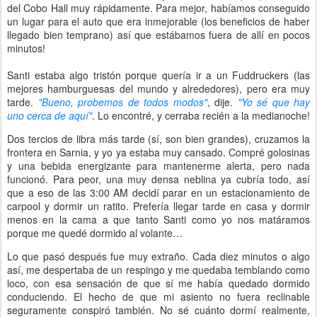
del Cobo Hall muy rápidamente. Para mejor, habíamos conseguido
un lugar para el auto que era inmejorable (los beneficios de haber
llegado bien temprano) así que estábamos fuera de allí en pocos
minutos!
Santi estaba algo tristón porque quería ir a un Fuddruckers (las
mejores hamburguesas del mundo y alrededores), pero era muy
tarde.
"Bueno, probemos de todos modos"
, dije.
"Yo sé que hay
uno cerca de aquí"
. Lo encontré, y cerraba recién a la medianoche!
Dos tercios de libra más tarde (sí, son bien grandes), cruzamos la
frontera en Sarnia, y yo ya estaba muy cansado. Compré golosinas
y una bebida energizante para mantenerme alerta, pero nada
funcionó. Para peor, una muy densa neblina ya cubría todo, así
que a eso de las 3:00 AM decidí parar en un estacionamiento de
carpool y dormir un ratito. Prefería llegar tarde en casa y dormir
menos en la cama a que tanto Santi como yo nos matáramos
porque me quedé dormido al volante…
Lo que pasó después fue muy extraño. Cada diez minutos o algo
así, me despertaba de un respingo y me quedaba temblando como
loco, con esa sensación de que sí me había quedado dormido
conduciendo. El hecho de que mi asiento no fuera reclinable
seguramente conspiró también. No sé cuánto dormí realmente,