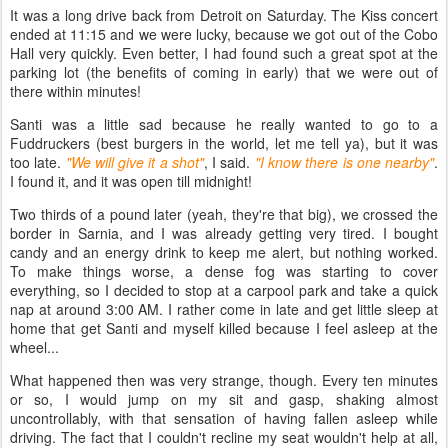
It was a long drive back from Detroit on Saturday. The Kiss concert
ended at 11:15 and we were lucky, because we got out of the Cobo
Hall very quickly. Even better, I had found such a great spot at the
parking lot (the benefits of coming in early) that we were out of
there within minutes!
Santi was a little sad because he really wanted to go to a
Fuddruckers (best burgers in the world, let me tell ya), but it was
too late.
"We will give it a shot"
, I said.
"I know there is one nearby"
.
I found it, and it was open till midnight!
Two thirds of a pound later (yeah, they're that big), we crossed the
border in Sarnia, and I was already getting very tired. I bought
candy and an energy drink to keep me alert, but nothing worked.
To make things worse, a dense fog was starting to cover
everything, so I decided to stop at a carpool park and take a quick
nap at around 3:00 AM. I rather come in late and get little sleep at
home that get Santi and myself killed because I feel asleep at the
wheel...
What happened then was very strange, though. Every ten minutes
or so, I would jump on my sit and gasp, shaking almost
uncontrollably, with that sensation of having fallen asleep while
driving. The fact that I couldn't recline my seat wouldn't help at all,