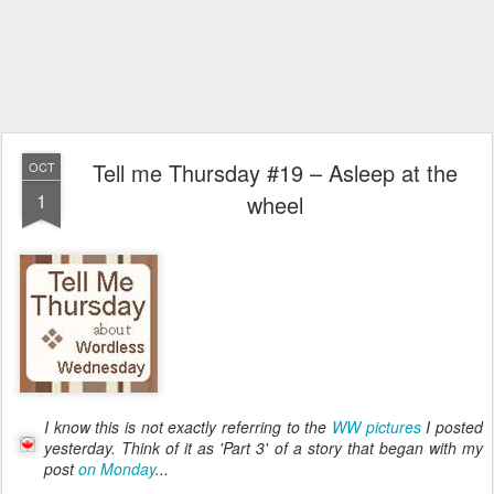
Tell me Thursday #19 – Asleep at the
OCT
1
wheel
I know this is not exactly referring to the
WW pictures
I posted
yesterday. Think of it as 'Part 3' of a story that began with my
post
on Monday
...