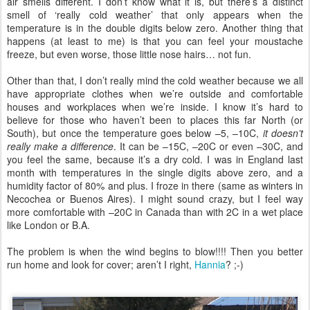
air smells different. I don’t know what it is, but there’s a distinct
smell of ‘really cold weather’ that only appears when the
temperature is in the double digits below zero. Another thing that
happens (at least to me) is that you can feel your moustache
freeze, but even worse, those little nose hairs… not fun.
Other than that, I don’t really mind the cold weather because we all
have appropriate clothes when we’re outside and comfortable
houses and workplaces when we’re inside. I know it’s hard to
believe for those who haven’t been to places this far North (or
South), but once the temperature goes below –5, –10C,
it doesn’t
really make a difference
. It can be –15C, –20C or even –30C, and
you feel the same, because it’s a dry cold. I was in England last
month with temperatures in the single digits above zero, and a
humidity factor of 80% and plus. I froze in there (same as winters in
Necochea or Buenos Aires). I might sound crazy, but I feel way
more comfortable with –20C in Canada than with 2C in a wet place
like London or B.A.
The problem is when the wind begins to blow!!!! Then you better
run home and look for cover; aren’t I right,
Hannia
? ;-)