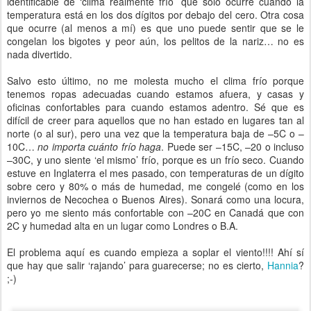
identificable de ‘clima realmente frío’ que sólo ocurre cuando la
temperatura está en los dos dígitos por debajo del cero. Otra cosa
que ocurre (al menos a mí) es que uno puede sentir que se le
congelan los bigotes y peor aún, los pelitos de la nariz… no es
nada divertido.
Salvo esto último, no me molesta mucho el clima frío porque
tenemos ropas adecuadas cuando estamos afuera, y casas y
oficinas confortables para cuando estamos adentro. Sé que es
difícil de creer para aquellos que no han estado en lugares tan al
norte (o al sur), pero una vez que la temperatura baja de –5C o –
10C…
no importa cuánto frío haga
. Puede ser –15C, –20 o incluso
–30C, y uno siente ‘el mismo’ frío, porque es un frío seco. Cuando
estuve en Inglaterra el mes pasado, con temperaturas de un dígito
sobre cero y 80% o más de humedad, me congelé (como en los
inviernos de Necochea o Buenos Aires). Sonará como una locura,
pero yo me siento más confortable con –20C en Canadá que con
2C y humedad alta en un lugar como Londres o B.A.
El problema aquí es cuando empieza a soplar el viento!!!! Ahí sí
que hay que salir ‘rajando’ para guarecerse; no es cierto,
Hannia
?
;-)