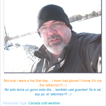
Not only I wore a hat that day… I even had gloves! I know, it’s me,
the ‘athermic’!!! :-)
No sólo tenía un gorro este día… también usé guantes! Ya lo sé,
soy yo, el ‘atérmico’!!! :-)
Technorati Tags:
Canada
,
cold weather