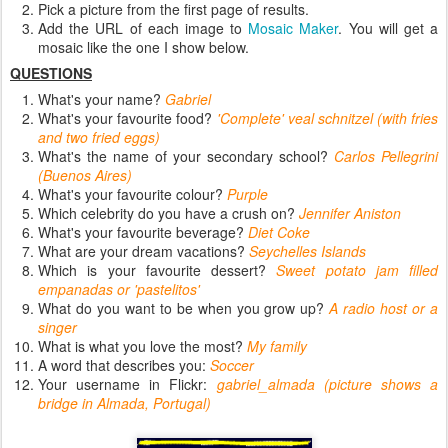
Pick a picture from the first page of results.
Add the URL of each image to
Mosaic Maker
. You will get a
mosaic like the one I show below.
QUESTIONS
What's your name?
Gabriel
What's your favourite food?
'Complete' veal schnitzel (with fries
and two fried eggs)
What's the name of your secondary school?
Carlos Pellegrini
(Buenos Aires)
What's your favourite colour?
Purple
Which celebrity do you have a crush on?
Jennifer Aniston
What's your favourite beverage?
Diet Coke
What are your dream vacations?
Seychelles Islands
Which is your favourite dessert?
Sweet potato jam filled
empanadas or 'pastelitos'
What do you want to be when you grow up?
A radio host or a
singer
What is what you love the most?
My family
A word that describes you:
Soccer
Your username in Flickr:
gabriel_almada (picture shows a
bridge in Almada, Portugal)