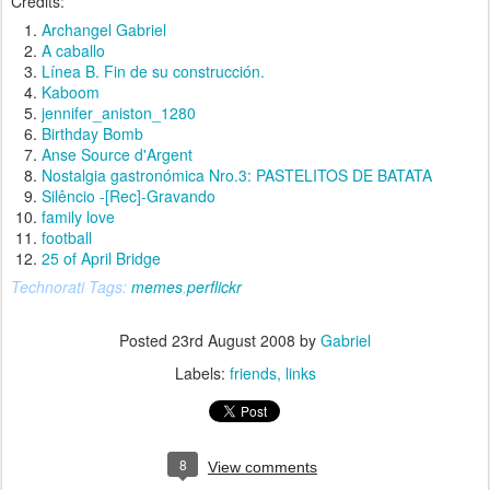
Credits:
Archangel Gabriel
A caballo
Línea B. Fin de su construcción.
Kaboom
jennifer_aniston_1280
Birthday Bomb
Anse Source d'Argent
Nostalgia gastronómica Nro.3: PASTELITOS DE BATATA
Silêncio -[Rec]-Gravando
family love
football
25 of April Bridge
Technorati Tags:
memes
,
perflickr
Posted
23rd August 2008
by
Gabriel
Labels:
friends
links
8
View comments