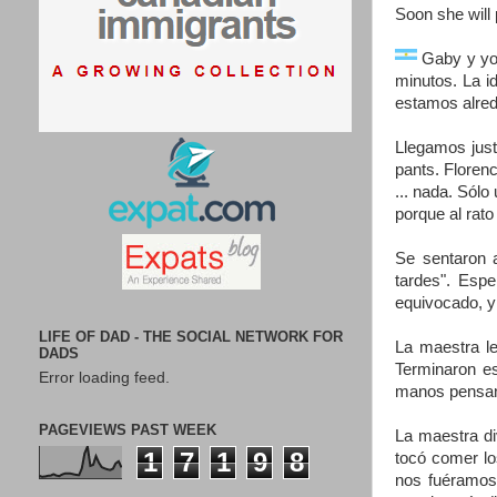
Soon she will
Gaby y yo 
minutos. La i
estamos alre
Llegamos just
pants. Floren
... nada. Sólo
porque al rato
Se sentaron 
tardes". Esp
equivocado, y
LIFE OF DAD - THE SOCIAL NETWORK FOR
La maestra le
DADS
Terminaron es
Error loading feed.
manos pensand
PAGEVIEWS PAST WEEK
La maestra di
1
7
1
9
8
tocó comer lo
nos fuéramos