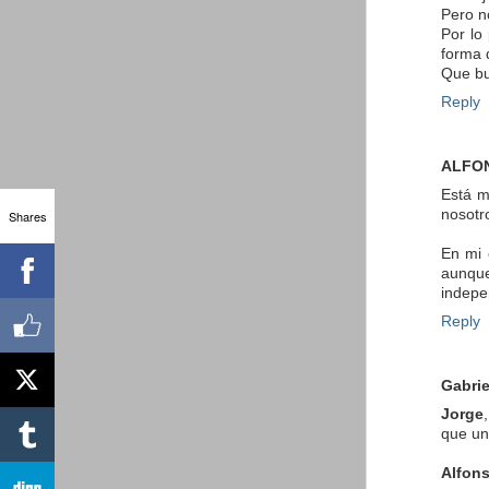
Pero n
Por lo
forma 
Que bu
Reply
ALFON
Está m
nosotr
Shares
En mi 
aunque
indepe
Reply
Gabrie
Jorge
que un
Alfon