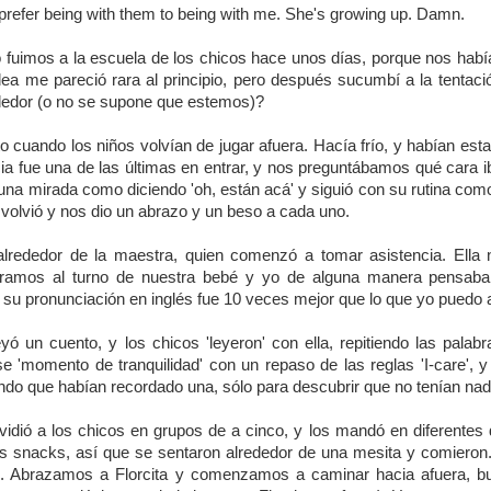
 prefer being with them to being with me. She's growing up. Damn.
fuimos a la escuela de los chicos hace unos días, porque nos habían
dea me pareció rara al principio, pero después sucumbí a la tenta
dedor (o no se supone que estemos)?
o cuando los niños volvían de jugar afuera. Hacía frío, y habían est
cia fue una de las últimas en entrar, y nos preguntábamos qué cara 
 una mirada como diciendo 'oh, están acá' y siguió con su rutina como
 volvió y nos dio un abrazo y un beso a cada uno.
alrededor de la maestra, quien comenzó a tomar asistencia. Ella
eramos al turno de nuestra bebé y yo de alguna manera pensaba 
 su pronunciación en inglés fue 10 veces mejor que lo que yo puedo a
yó un cuento, y los chicos 'leyeron' con ella, repitiendo las pala
e 'momento de tranquilidad' con un repaso de las reglas 'I-care', 
o que habían recordado una, sólo para descubrir que no tenían nad
vidió a los chicos en grupos de a cinco, y los mandó en diferentes d
s snacks, así que se sentaron alrededor de una mesita y comiero
. Abrazamos a Florcita y comenzamos a caminar hacia afuera, b