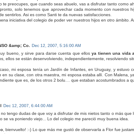
o te preocupes, que cuando seas abuelo, vas a disfrutar tanto como a
 pronto, solo tenemos que aprovechar cada momento con nuestros hij
de sentirlos. Asi es como Santi te da nuevas satisfacciones.
ena iniciativa del colegio de poder ver nuestros hijos en otro ámbito. 
SO &amp; Co.
Dec 12, 2007, 5:16:00 AM
uy bueno, y sirve para darse cuenta que ellos
ya tienen una vida 
os, ellos se están desenvolviendo, independientemente, resolviendo situ
caso, mi esposa tenía un Jardín de Infantes, en Uruguay, y estuvo c
 en su clase, con otra maestra, mi esposa estaba allí. Con Malena, ya
ndiente que es, de los otros 2 bolu.... que estaban acostumbrados a qu
l
Dec 12, 2007, 6:44:00 AM
, no tengo dudas de que voy a disfrutar de mis nietos tanto o más que l
o se va poniendo viejo... Lo del colegio me pareció muy buena idea.
so
, bienvuelto! :-) Lo que más me gustó de observarla a Flor fue jus