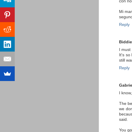
con nos
Mi mam
segund
Reply
Biddie
I must 
It's s
still 
Reply
Gabrie
I know,
The be
we don
because
said.
You got