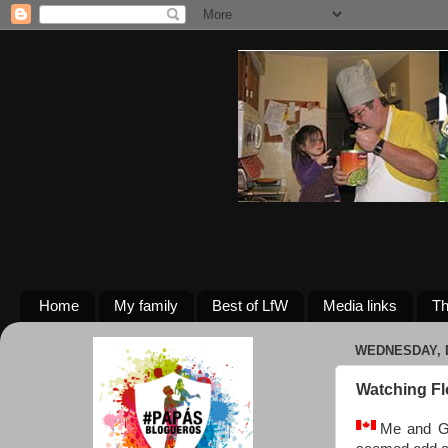
Home
My family
Best of LfW
Media links
Th
WEDNESDAY, 
Watching Fl
Me and Ga