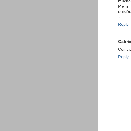
mucho 
Me ima
quisié
:(
Reply
Gabrie
Coinci
Reply