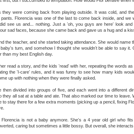
 first, but I succumbed to temptation. How would Flor behave when 
 they were coming back from playing outside. It was cold, and the
pants. Florencia was one of the last to come back inside, and we
id see us and... nothing. Just a 'oh, you guys are here' look and
our sad faces, because she came back and gave us a hug and a kis
nd the teacher, and she started taking attendance. She would name t
r baby's turn, and somehow I thought she wouldn't be able to say it
r than my best English day.
er read a story, and the kids 'read' with her, repeating the words a
ating the 'I-care' rules, and it was funny to see how many kids wou
ome up with nothing when they were finally asked.
 then divided into groups of five, and each went into a different dir
 they all sat at a table and ate. That also marked our time to leave.
 to stay there for a few extra moments (picking up a pencil, fixing Flo
ve.
Florencia is not a baby anymore. She's a 4 year old girl who fits j
overted, caring but sometimes a little bossy. But overall, she interacts 