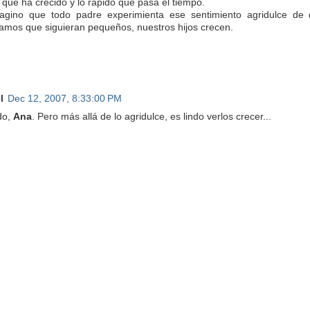
que ha crecido y lo rápido que pasa el tiempo.
gino que todo padre experimienta ese sentimiento agridulce de 
ramos que siguieran pequeños, nuestros hijos crecen.
l
Dec 12, 2007, 8:33:00 PM
do,
Ana
. Pero más allá de lo agridulce, es lindo verlos crecer...