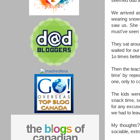
seemed odd at
We arrived as
wearing snow 
saw us. She d
must've seen 
They sat arou
waited for ou
1o times bette
Then the teach
time' by repe
one, only to c
The kids were
snack time, so
for any excuse
we had to lea
My thoughts? 
sociable, extr