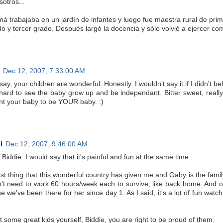
otros...
á trabajaba en un jardín de infantes y luego fue maestra rural de prim
o y tercer grado. Después largó la docencia y sólo volvió a ejercer com
Dec 12, 2007, 7:33:00 AM
say, your children are wonderful. Honestly. I wouldn't say it if I didn't bel
o hard to see the baby grow up and be independant. Bitter sweet, reall
want your baby to be YOUR baby. :)
l
Dec 12, 2007, 9:46:00 AM
 Biddie. I would say that it's painful and fun at the same time.
st thing that this wonderful country has given me and Gaby is the famil
't need to work 60 hours/week each to survive, like back home. And of 
 we've been there for her since day 1. As I said, it's a lot of fun watch
 some great kids yourself, Biddie, you are right to be proud of them.