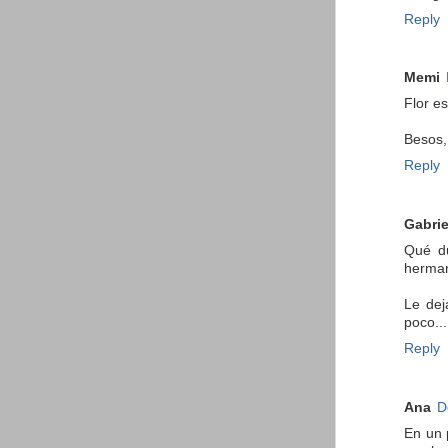
Reply
Memi
Flor es
Besos
Reply
Gabrie
Qué du
herma
Le dej
poco...
Reply
Ana
D
En un 