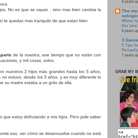
4 years a
hora.
os. No es que se vayan , sino mas bien cambia la
The mus
octoge
Así te quedas mas tranquilo de que estan bien.
Where ha
this time
6 years a
3 Garne
5 Tips fo
Richard's
aparte
de la nuestra, ese tiempo que no están con
7 years a
aciones, y mil cosas, solos.
on nuestros 2 hijos más grandes hasta los 5 años,
GRAB MY B
 no estuvo, desde los 3 años, y es muy diferente lo
e su madre estaba a un grito de ella.
o que estoy disfrutando a mis hijos. Pero jode saber
tamente eso, ver cómo se desenvuelve cuando no está