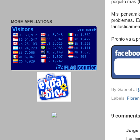
poquito más (l
Mis pensamie
problemas. Es
MORE AFFILIATIONS
fantásticamen
Pronto va a p
By
Gabriel
at
Labels:
Floren
9 comments
Jorge
Los hi