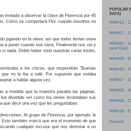
POPULAR P
DAYS)
 invitado a observar la clase de Florencia por 45
ción. Cómo se comportará Flor cuando nosotros no
WW#12 - Z
WW#07 - Cl
ado jugando en la nieve, así que todos tenían snow
WW#20 - G
iba a poner cuando nos viera. Finalmente nos vio y
(and Dad)
 si nada. Debió haber visto nuestras caras tristes,
WW#09 - Fi
 nombraba a los chicos, que respondían "Buenas
WW#10 - 
que no le iba a salir. Por supuesto que estaba
WW#17 - Dre
spirar a hablar alguna vez.
WW#03 - St
bras a medida que la maestra pasaba las páginas.
y fue divertido ver como los nenes levantaban sus
WW#06 - C
a que decir una vez que les preguntaban.
WW#18 - Ea
irecciones. Al grupo de Florencia, por ejemplo, le
n. Esto también marcó que era el momento de que
Hacked
uscando cualquier excusa que nos demorar a un