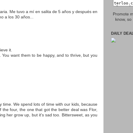
aria. Me tuvo a mí en salita de 5 años y después en
Promote my
o a los 30 años...
know, so 
DAILY DEA
ieve it.
y. You want them to be happy, and to thrive, but you
y time. We spend lots of time with our kids, because
the four, the one that got the better deal was Flor,
ing her grow up, but it's sad too. Bittersweet, as you