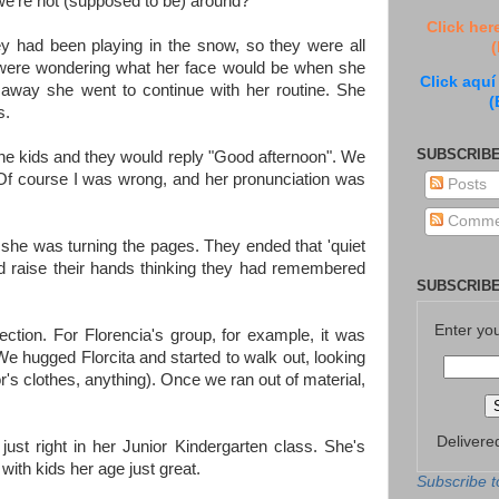
we're not (supposed to be) around?
Click her
y had been playing in the snow, so they were all
(
 were wondering what her face would be when she
Click aquí
 away she went to continue with her routine. She
(
s.
SUBSCRIBE
he kids and they would reply "Good afternoon". We
. Of course I was wrong, and her pronunciation was
Posts
Comme
s she was turning the pages. They ended that 'quiet
ld raise their hands thinking they had remembered
SUBSCRIBE
Enter yo
ection. For Florencia's group, for example, it was
 We hugged Florcita and started to walk out, looking
r's clothes, anything). Once we ran out of material,
Delivere
ust right in her Junior Kindergarten class. She's
with kids her age just great.
Subscribe t