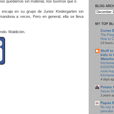
e nos quedamos sin material, nos tuvimos que ir.
BLOG ARC
encaja en su grupo de Junior Kindergarten sin
 mandona a veces. Pero en general, ella se lleva
MY TOP B
Correr 
endo. Maldición.
The Peop
How to 
23 hours
Stuff t
kids in
Waterlo
Kitchener
KIDSPAR
more Aug
Kitchene
4 days a
Potato 
Seven Di
2 years a
Papas 
No soy e
pensaba 