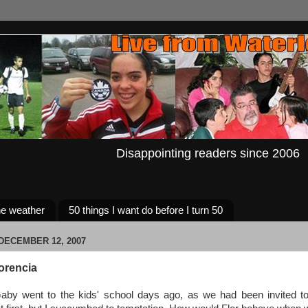
Disappointing readers since 2006
e weather
50 things I want do before I turn 50
DECEMBER 12, 2007
orencia
by went to the kids' school days ago, as we had been invited to