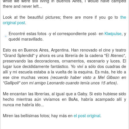
while we were still living in Buenos Aires, I would have camped
there and never left...
Look at the beautiful pictures; there are more if you go to
the
original post
.
Encontré estas fotos -y el correspondiente post- en
Kiwipulse
, y
quedé maravillado.
Esto es en Buenos Aires, Argentina. Han renovado el cine y teatro
"Grand Splendid" y ahora es una librería de la cadena "El Ateneo",
preservando las decoraciones, ornamentos, escenario y luces. El
lugar luce decididamente fantástico. Yo viví a sólo dos cuadras de
allí y mi escuela estaba a la vuelta de la esquina. Es más, he ido a
ese cine muchas veces
(recuerdo haber visto a Mel Gibson en
"Gallipoli" con mi amigo Leonardo cuando tenía unos 15 años)
.
Me encantan las librerías, al igual que a Gaby. Si esto hubiese sido
hecho mientras aún vivíamos en BsAs, habría acampado allí y
nunca me habría ido...
Miren las bellísimas fotos; hay más en
el post original
.