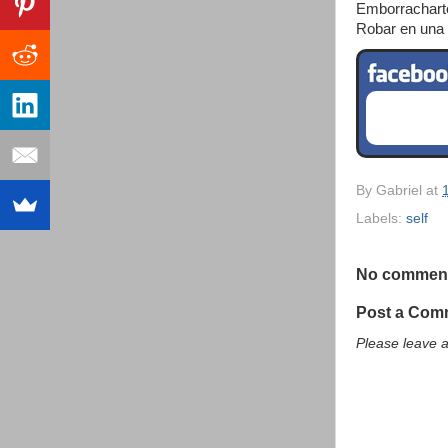
Emborrachart
Robar en una 
By
Gabriel
at
Labels:
self
No commen
Post a Com
Please leave 