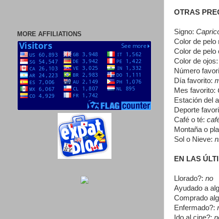
OTRAS PRE
Signo:
Caprico
MORE AFFILIATIONS
Color de pelo 
Color de pelo
Color de ojos
Número favori
Día favorito:
m
Mes favorito:
Estación del a
Deporte favor
Café o té:
caf
Montaña o pl
Sol o Nieve:
n
EN LAS ÚLT
Llorado?:
no
Ayudado a al
Comprado al
Enfermado?:
Ido al cine?:
n