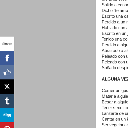
Salido a cena
Dicho “te amo
Escrito una c
Perdido a un 
Hablado con a
Escrito en un 
Tenido una co
Shares
Perdido a alg
Abrazado a al
Peleado con u
Peleado con 
Soñado despi
ALGUNA VEZ
Comer un gu
Matar a algui
Besar a algui
Tener sexo co
Lanzarte de u
Cantar en un
Ser vegetaria