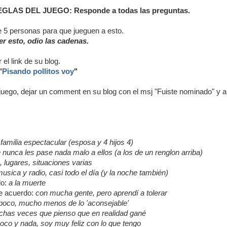
GLAS DEL JUEGO: Responde a todas las preguntas.
ge 5 personas para que jueguen a esto.
r esto, odio las cadenas.
el link de su blog.
"
Pisando pollitos voy
"
 juego, dejar un comment en su blog con el msj "Fuiste nominado" y añ
familia espectacular (esposa y 4 hijos 4)
 nunca les pase nada malo a ellos (a los de un renglon arriba)
, lugares, situaciones varias
usica y radio, casi todo el día (y la noche también)
do:
a la muerte
e acuerdo:
con mucha gente, pero aprendí a tolerar
oco, mucho menos de lo 'aconsejable'
has veces que pienso que en realidad gané
oco y nada, soy muy feliz con lo que tengo