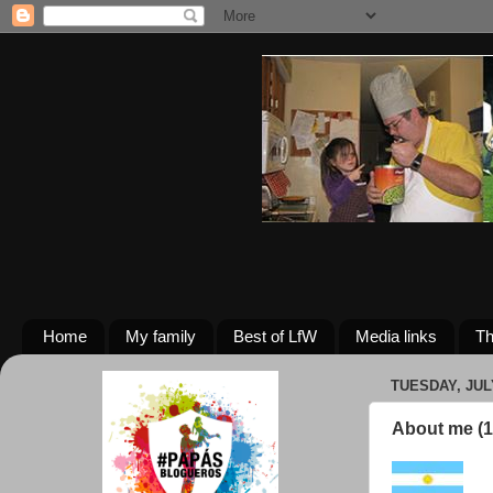
Home
My family
Best of LfW
Media links
Th
TUESDAY, JULY
About me (1