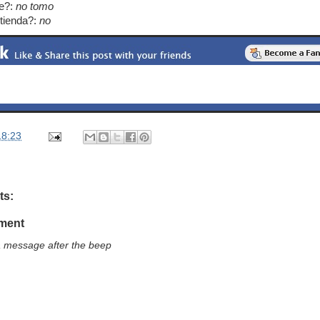
e?:
no tomo
tienda?:
no
18:23
ts:
ment
a message after the beep