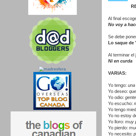
RE
Al final esco
No voy a hace
Se debe poner 
Lo saque de 
Al terminar el
Ni en curda
VARIAS:
Yo tengo:
una 
Yo deseo:
que
Yo odio:
gente
Yo escucho:
m
Yo tengo mie
Yo no estoy d
Yo lloro:
muy p
Yo pierdo:
muc
Yo necesito:
p