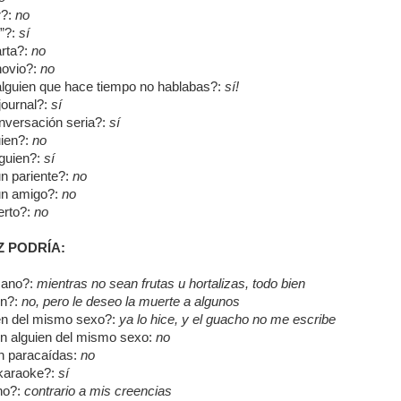
r?:
no
”?:
sí
arta?:
no
novio?:
no
lguien que hace tiempo no hablabas?:
sí!
journal?:
sí
nversación seria?:
sí
uien?:
no
guien?:
sí
n pariente?:
no
un amigo?:
no
erto?:
no
 PODRÍA:
sano?:
mientras no sean frutas u hortalizas, todo bien
en?:
no, pero le deseo la muerte a algunos
en del mismo sexo?:
ya lo hice, y el guacho no me escribe
n alguien del mismo sexo:
no
n paracaídas:
no
 karaoke?:
sí
no?:
contrario a mis creencias