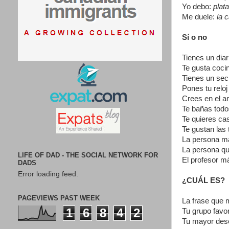
Yo debo:
plat
Me duele:
la 
Sí o no
Tienes un diar
Te gusta coci
Tienes un sec
Pones tu relo
Crees en el 
Te bañas todo
Te quieres ca
Te gustan las
La persona m
La persona qu
LIFE OF DAD - THE SOCIAL NETWORK FOR
El profesor m
DADS
Error loading feed.
¿CUÁL ES?
PAGEVIEWS PAST WEEK
La frase que
1
6
8
4
2
Tu grupo favo
Tu mayor des