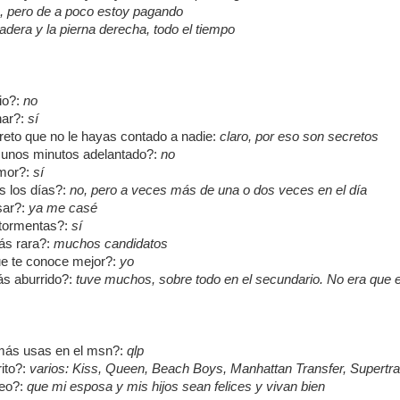
a, pero de a poco estoy pagando
cadera y la pierna derecha, todo el tiempo
io?:
no
nar?:
sí
reto que no le hayas contado a nadie:
claro, por eso son secretos
j unos minutos adelantado?:
no
amor?:
sí
s los días?:
no, pero a veces más de una o dos veces en el día
sar?:
ya me casé
 tormentas?:
sí
ás rara?:
muchos candidatos
e te conoce mejor?:
yo
ás aburrido?:
tuve muchos, sobre todo en el secundario. No era que er
 más usas en el msn?:
qlp
rito?:
varios: Kiss, Queen, Beach Boys, Manhattan Transfer, Supert
eo?:
que mi esposa y mis hijos sean felices y vivan bien