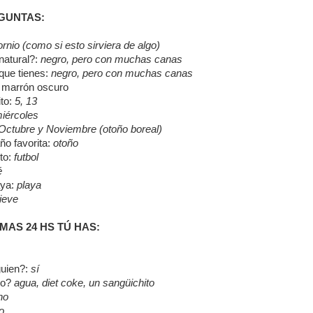
GUNTAS:
rnio (como si esto sirviera de algo)
natural?:
negro, pero con muchas canas
 que tienes:
negro, pero con muchas canas
: marrón oscuro
to:
5, 13
iércoles
Octubre y Noviembre (otoño boreal)
ño favorita:
otoño
ito:
futbol
é
aya:
playa
ieve
IMAS 24 HS TÚ HAS:
guien?:
sí
go?
agua, diet coke, un sangüichito
no
o