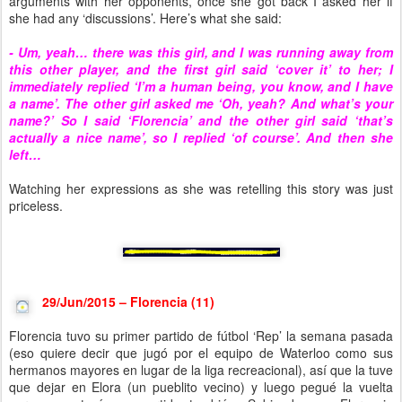
arguments with her opponents, once she got back I asked her if
she had any ‘discussions’. Here’s what she said:
- Um, yeah… there was this girl, and I was running away from
this other player, and the first girl said
‘cover it’ to her; I
immediately replied ‘I’m a human being, you know, and I have
a name’. The other girl asked me ‘Oh, yeah? And what’s your
name?’ So I said ‘Florencia’ and the other girl said ‘that’s
actually a nice name’, so I replied ‘of course’. And then she
left…
Watching her expressions as she was retelling this story was just
priceless.
29/Jun/2015 – Florencia (11)
Florencia tuvo su primer partido de fútbol ‘Rep’ la semana pasada
(eso quiere decir que jugó por el equipo de Waterloo como sus
hermanos mayores en lugar de la liga recreacional), así que la tuve
que dejar en Elora (un pueblito vecino) y luego pegué la vuelta