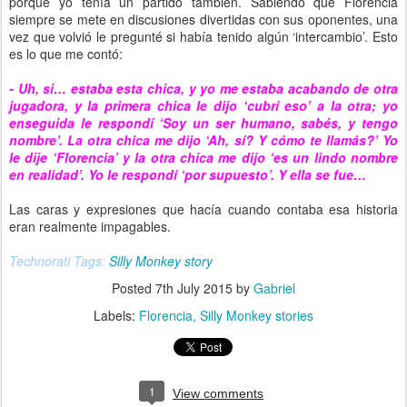
porque yo tenía un partido también. Sabiendo que Florencia
siempre se mete en discusiones divertidas con sus oponentes, una
vez que volvió le pregunté si había tenido algún ‘intercambio’. Esto
es lo que me contó:
- Uh, si… estaba esta chica, y yo me estaba acabando de otra
jugadora, y la primera chica le dijo ‘cubrí eso’ a la otra; yo
enseguida le respondí ‘Soy un ser humano, sabés, y tengo
nombre’. La otra chica me dijo ‘Ah, sí? Y cómo te llamás?’ Yo
le dije ‘Florencia’ y la otra chica me dijo ‘es un lindo nombre
en realidad’. Yo le respondí ‘por supuesto’. Y ella se fue…
Las caras y expresiones que hacía cuando contaba esa historia
eran realmente impagables.
Technorati Tags:
Silly Monkey story
Posted
7th July 2015
by
Gabriel
Labels:
Florencia
Silly Monkey stories
1
View comments