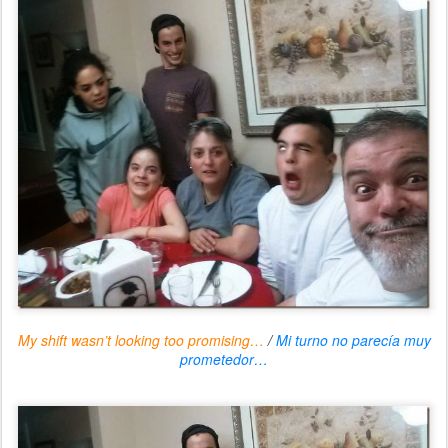
My shift wasn’t looking too promising…
/
Mi turno no parecía muy
prometedor…