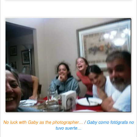
No luck with Gaby as the photographer…
/
Gaby como fotógrafa no
tuvo suerte…