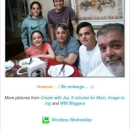
However…
/
Sin embargo… :-)
More pictures from
Create with Joy
,
5 minutes for Mom
,
Image-in-
ing
and
WW Bloggers
Wordless Wednesday