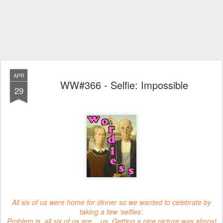
APR
WW#366 - Selfie: Impossible
29
All six of us were home for dinner so we wanted to celebrate by
taking a few ‘selfies’.
Problem is, all six of us are… us. Getting a nice picture was almost