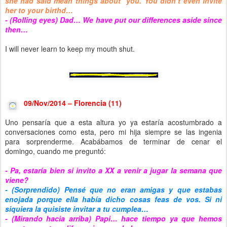
she had said mean things about you. You didn’t even invite
her to your birthd…
- (Rolling eyes) Dad… We have put our differences aside since
then…
I will never learn to keep my mouth shut.
09/Nov/2014 – Florencia (11)
Uno pensaría que a esta altura yo ya estaría acostumbrado a
conversaciones como esta, pero mi hija siempre se las ingenia
para sorprenderme. Acabábamos de terminar de cenar el
domingo, cuando me preguntó:
- Pa, estaría bien si invito a XX a venir a jugar la semana que
viene?
- (Sorprendido) Pensé que no eran amigas y que estabas
enojada porque ella había dicho cosas feas de vos. Si ni
siquiera la quisiste invitar a tu cumplea…
- (Mirando hacia arriba) Papi… hace tiempo ya que hemos