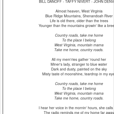
BILL DANOFF - TAFFY NIVERT - JOHN DEN
Almost heaven, West Virginia
Blue Ridge Mountains, Shenandoah River
Life is old there, older than the trees
Younger than the mountains growin' like a bre
Country roads, take me home
To the place I belong
West Virginia, mountain mama
Take me home, country roads.
All my mem'ries gather 'round her
Miner's lady, stranger to blue water
Dark and dusty, painted on the sky
Misty taste of moonshine, teardrop in my ey
Country roads, take me home
To the place I belong
West Virginia, mountain mama
Take me home, country roads.
I hear her voice in the mornin' hours, she call
The radio reminds me of my home far awa