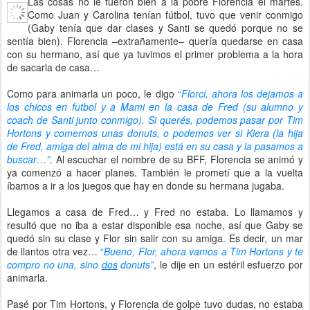
Las cosas no le fueron bien a la pobre Florencia el martes.
Como Juan y Carolina tenían fútbol, tuvo que venir conmigo
(Gaby tenía que dar clases y Santi se quedó porque no se
sentía bien). Florencia –extrañamente– quería quedarse en casa
con su hermano, así que ya tuvimos el primer problema a la hora
de sacarla de casa…
Como para animarla un poco, le digo
“
Florci, ahora los dejamos a
los chicos en futbol y a Mami en la casa de Fred (su alumno y
coach de Santi junto conmigo). Si querés, podemos pasar por Tim
Hortons y comernos unas donuts, o podemos ver si Kiera (la hija
de Fred, amiga del alma de mi hija) está en su casa y la pasamos a
buscar…”
.
Al escuchar el nombre de su BFF, Florencia se animó y
ya comenzó a hacer planes. También le prometí que a la vuelta
íbamos a ir a los juegos que hay en donde su hermana jugaba.
Llegamos a casa de Fred… y Fred no estaba. Lo llamamos y
resultó que no iba a estar disponible esa noche, así que Gaby se
quedó sin su clase y Flor sin salir con su amiga. Es decir, un mar
de llantos otra vez…
“
Bueno, Flor, ahora vamos a Tim Hortons y te
compro no una, sino
dos
donuts”
, le dije en un estéril esfuerzo por
animarla.
Pasé por Tim Hortons, y Florencia de golpe tuvo dudas, no estaba