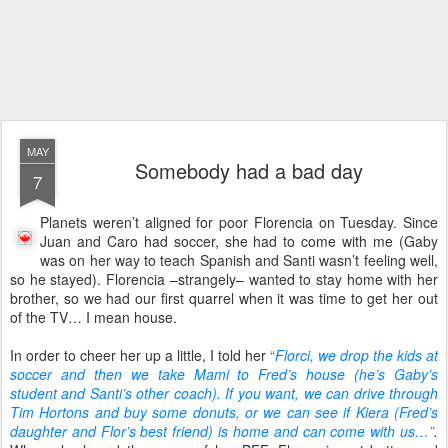
MAY
Somebody had a bad day
7
Planets weren’t aligned for poor Florencia on Tuesday. Since
Juan and Caro had soccer, she had to come with me (Gaby
was on her way to teach Spanish and Santi wasn’t feeling well,
so he stayed). Florencia –strangely– wanted to stay home with her
brother, so we had our first quarrel when it was time to get her out
of the TV… I mean house.
In order to cheer her up a little, I told her
“
Florci, we drop the kids at
soccer and then we take Mami to Fred’s house (he’s Gaby’s
student and Santi’s other coach). If you want, we can drive through
Tim Hortons and buy some donuts, or we can see if Kiera (Fred’s
daughter and Flor’s best friend) is home and can come with us…”
.