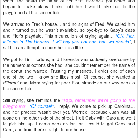
When she heard the name of her BFF, Florencia got better and
began to make plans. I also told her I would take her to the
playground at the soccer field.
We arrived to Fred’s house… and no signs of Fred. We called him
and it turned out he wasn’t available, so bye-bye to Gaby’s class
and Flor’s playdate. This means, lots of crying again…
“
OK, Flor,
let’s go to Tim Hortons. I will buy you not one, but two donuts”
, I
said, in an attempt to cheer her up a little.
We got to Tim Hortons, and Florencia was suddenly overcome by
the numerous options she had, she couldn’t remember the name of
the donut she wanted. Trusting my instincts, I order one of each
one of the two I know she likes most. Of course, she wanted
a
different
one. More crying for poor Flor, already on our way back to
the soccer field.
Still crying, she reminds me
“
Papi, remember we’re going to the
playground”
.
“
Of course!”
, I reply. We come to pick up Carolina…
and her practice wasn’t over yet. Worried, because Juan was all
alone on the other side of the street, I left Gaby with Caro and went
to pick him up. I came back as fast as I could to get Gaby and
Caro, and from there straight to our house.