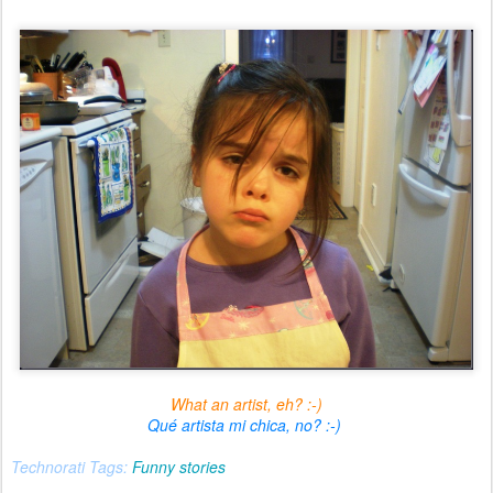
What an artist, eh? :-)
Qué artista mi chica, no? :-)
Technorati Tags:
Funny stories