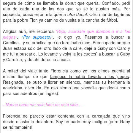
segura de cómo se llamaba la donut que quería. Confiado, pedí
una de cada una de las dos que yo sé le gustan más. Por
supuesto, craso error, ella quería
otra donut.
Otro mar de lágrimas
para la pobre Flor, ya camino de vuelta a la cancha de fútbol.
Afligida aún, me recuerda
“
Papi, acordate que íbamos a ir a los
juegos”
.
“
Por supuesto!”
, le digo yo. Pasamos a buscar a
Carolina…y su práctica que no terminaba más. Preocupado porque
Juan estaba solo del otro lado de la calle, dejé a Gaby con Caro y
me fui a buscarlo. Lo levanté y volví ‘a los cuetes’ a buscar a Gaby
y Carolina, y de ahí derecho a casa.
A mitad del viaje tanto Florencia como yo nos dimos cuenta al
mismo tiempo de que
tampoco la había llevado a los juegos
.
Resignada, se puso a llorar en silencio, mientras su hermana la
acariciaba, divertida. En eso siento una vocecita que decía como
para sus adentros (en inglés):
-
Nunca nada me sale bien en esta vida…
Florencia no pareció estar contenta con la carcajada que vino
desde el asiento delantero. Soy un padre muy maligno (pero Gaby
se rió también)!