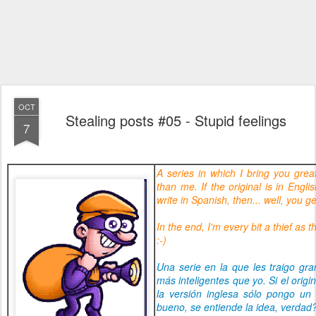
OCT
Stealing posts #05 - Stupid feelings
7
A series in which I bring you gre
than me.
If the original is in Engl
write in Spanish, then... well, you ge
In the end, I'm every bit a thief as 
:-)
Una serie en la que les traigo gr
más inteligentes que yo.
Si el orig
la versión inglesa sólo pongo un l
bueno, se entiende la idea, verdad?