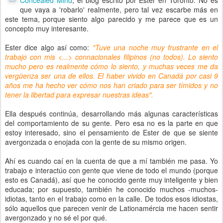
Concealed Mind
, el blog escrito por Ester en Toronto. No es
que vaya a 'robarlo' realmente, pero tal vez escarbe más en
este tema, porque siento algo parecido y me parece que es un
concepto muy interesante.
Ester dice algo así como:
"Tuve una noche muy frustrante en el
trabajo con mis <...> connacionales filipinos (no todos). Lo siento
mucho pero es realmente cómo lo siento, y muchas veces me da
vergüenza ser una de ellos. El haber vivido en Canadá por casi 9
años me ha hecho ver cómo nos han criado para ser tímidos y no
tener la libertad para expresar nuestras ideas".
Ella después continúa, desarrollando más algunas características
del comportamiento de su gente. Pero esa no es la parte en que
estoy interesado, sino el pensamiento de Ester de que se siente
avergonzada o enojada con la gente de su mismo origen.
Ahí es cuando caí en la cuenta de que a mí también me pasa. Yo
trabajo e interactúo con gente que viene de todo el mundo (porque
esto es Canadá), así que he conocido gente muy inteligente y bien
educada; por supuesto, también he conocido muchos -muchos-
idiotas, tanto en el trabajo como en la calle. De todos esos idiostas,
sólo aquellos que parecen venir de Lationamércia me hacen sentir
avergonzado y no sé el por qué.