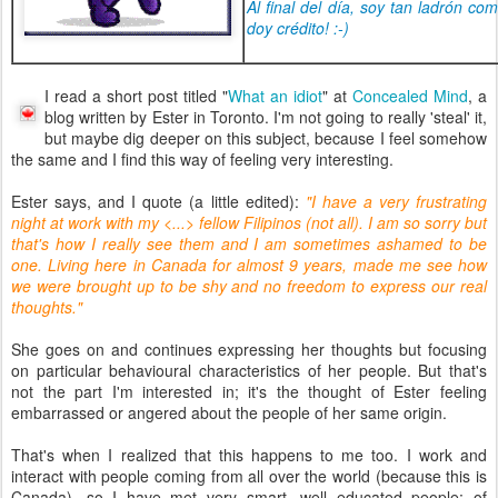
Al final del día, soy tan ladrón c
doy crédito! :-)
I read a short post titled "
What an idiot
" at
Concealed Mind
, a
blog written by Ester in Toronto. I'm not going to really 'steal' it,
but maybe dig deeper on this subject, because I feel somehow
the same and I find this way of feeling very interesting.
Ester says, and I quote (a little edited):
"I have a very frustrating
night at work with my <...> fellow Filipinos (not all). I am so sorry but
that's how I really see them and I am sometimes ashamed to be
one. Living here in Canada for almost 9 years, made me see how
we were brought up to be shy and no freedom to express our real
thoughts."
She goes on and continues expressing her thoughts but focusing
on particular behavioural characteristics of her people. But that's
not the part I'm interested in; it's the thought of Ester feeling
embarrassed or angered about the people of her same origin.
That's when I realized that this happens to me too. I work and
interact with people coming from all over the world (because this is
Canada), so I have met very smart, well educated people; of