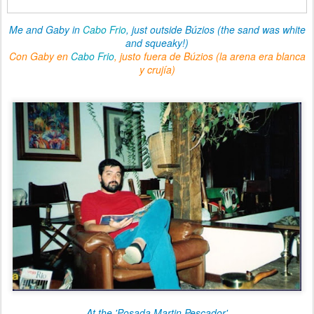
Me and Gaby in
Cabo Frio
, just outside Búzios (the sand was white
and squeaky!)
Con Gaby en
Cabo Frio
, justo fuera de Búzios (la arena era blanca
y crujía)
At the 'Posada Martin Pescador'