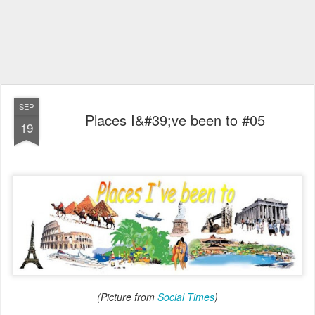
SEP
Places I&#39;ve been to #05
19
(Picture from
Social Times
)