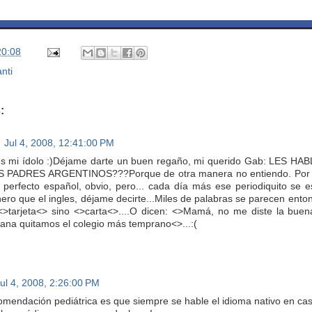
20:08
nti
:
Jul 4, 2008, 12:41:00 PM
es mi ídolo :)Déjame darte un buen regaño, mi querido Gab: LE
PADRES ARGENTINOS???Porque de otra manera no entiendo. Por otro 
 perfecto español, obvio, pero... cada día más ese periodiquito se
onero que el ingles, déjame decirte...Miles de palabras se parecen ento
<>tarjeta<> sino <>carta<>....O dicen: <>Mamá, no me diste la bue
na quitamos el colegio más temprano<>...:(
ul 4, 2008, 2:26:00 PM
omendación pediátrica es que siempre se hable el idioma nativo en cas