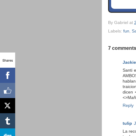
By
Gabriel
at
Labels:
fun
,
Sa
7 comments
Shares
Jackie
Santi 
AMBOS 
hablan
traici
dicen 
<>Maña
Reply
tulip
J
La rec