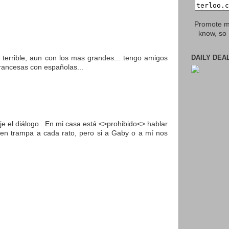
Promote my
know, so 
DAILY DEA
 terrible, aun con los mas grandes... tengo amigos
rancesas con españolas...
e el diálogo...En mi casa está <>prohibido<> hablar
cen trampa a cada rato, pero si a Gaby o a mí nos