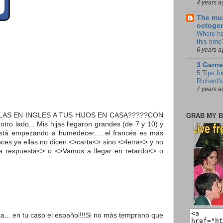
4 years a
The mus
octoge
Where ha
this time
6 years a
3 Garne
5 Tips fo
Richard's
7 years a
S HABLAS EN INGLES A TUS HIJOS EN CASA?????CON
GRAB MY B
lado... Mis hijas llegaron grandes (de 7 y 10) y
 está empezando a humedecer.... el francés es más
nces ya ellas no dicen <>carta<> sino <>letra<> y no
na respuesta<> o <>Vamos a llegar en retardo<> o
a... en tu caso el español!!!Si no más temprano que