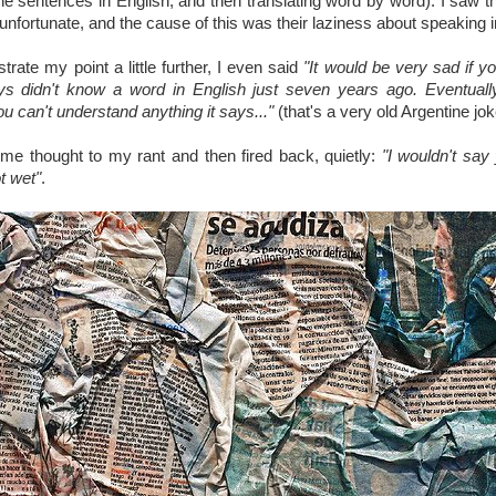
the sentences in English, and then translating word by word). I saw th
unfortunate, and the cause of this was their laziness about speaking in
ustrate my point a little further, I even said
"It would be very sad if y
s didn't know a word in English just seven years ago. Eventuall
 can't understand anything it says..."
(that's a very old Argentine jok
me thought to my rant and then fired back, quietly:
"I wouldn't sa
t wet"
.