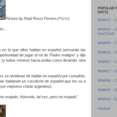
POPULAR P
DAYS)
Picture by Raúl Rossi Ferrero (
Flickr
)
WW#12 - Z
n...
WW#20 - G
(and Dad)
WW#09 - Fi
 en la que ellos hablan en español (armando las
WW#10 - 
ortunidad de jugar el rol de 'Padre maligno' y dije
(y todos miraron hacia arriba como diciendo 'otra
WW#07 - Cl
WW#17 - Dre
des se olvidaran de hablar en español por completo,
WW#06 - C
inar hablando un cocoliche de español que los va a
"
(un viejísimo chiste argentino).
WW#03 - St
ario mojado.
Húmedo, tal vez, pero no mojado".
WW#18 - Ea
Hacked