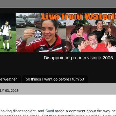
Disappointing readers since 2006
e weather
50 things I want do before I turn 50
Y 03, 2008
having dinner tonight, and
Santi
made a comment about the way he a