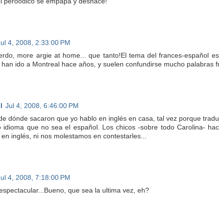
el peroódico se empapa y deshace!
Jul 4, 2008, 2:33:00 PM
rdo, more argie at home... que tanto!El tema del frances-español es
 han ido a Montreal hace años, y suelen confundirse mucho palabras f
l
Jul 4, 2008, 6:46:00 PM
de dónde sacaron que yo hablo en inglés en casa, tal vez porque traduj
o idioma que no sea el español. Los chicos -sobre todo Carolina- ha
 en inglés, ni nos molestamos en contestarles...
Jul 4, 2008, 7:18:00 PM
 espectacular...Bueno, que sea la ultima vez, eh?