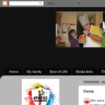
Home
My family
Best of LfW
Media links
Th
THURSDAY, JUL
Damp
We were 