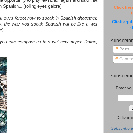
e opportunity to play 'evil Dad' again and said that
 Spanish... (rolling eyes galore).
Click her
(
ou guys forgot how to speak in Spanish altogether,
Click aquí
y, the way you speak Spanish will be like a wet
(
e).
SUBSCRIBE
y you can compare us to a wet newspaper. Damp,
Posts
Comme
SUBSCRIBE
Enter yo
Delivere
Subscribe t