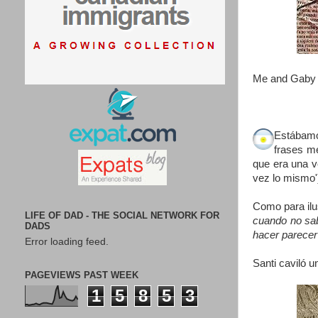
Me and Gaby lo
Estábam
frases me
que era una v
vez lo mismo'
Como para ilu
LIFE OF DAD - THE SOCIAL NETWORK FOR
cuando no sab
DADS
hacer parecer 
Error loading feed.
Santi caviló 
PAGEVIEWS PAST WEEK
1
5
8
5
3