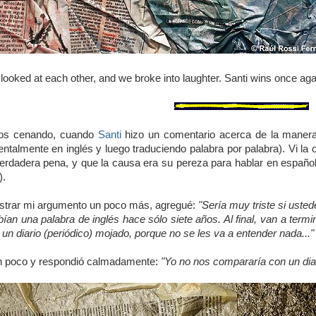
oked at each other, and we broke into laughter. Santi wins once agai
os cenando, cuando
Santi
hizo un comentario acerca de la manera
ntalmente en inglés y luego traduciendo palabra por palabra). Vi la op
erdadera pena, y que la causa era su pereza para hablar en español 
).
strar mi argumento un poco más, agregué:
"Sería muy triste si uste
ían una palabra de inglés hace sólo siete años. Al final, van a term
un diario (periódico) mojado, porque no se les va a entender nada...
un poco y respondió calmadamente:
"Yo no nos compararía con un di