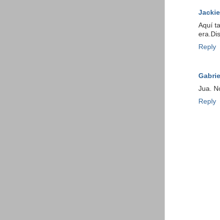
Jackie
Aquí t
era.Di
Reply
Gabrie
Jua. N
Reply