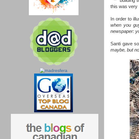
building 
this was very 
In order to ill
when you guy
newspaper: you
Santi gave so
maybe, but no