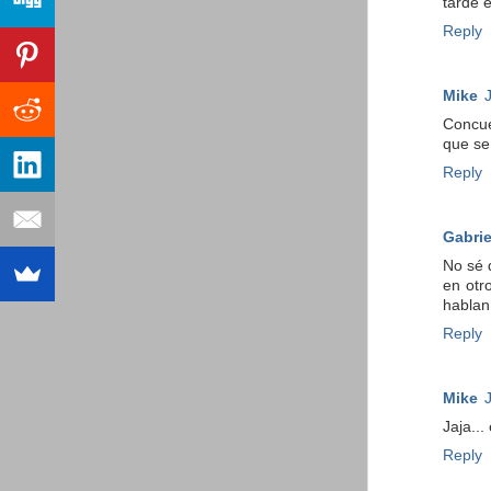
tarde 
Reply
Mike
Concue
que se
Reply
Gabrie
No sé 
en otr
hablan
Reply
Mike
Jaja...
Reply