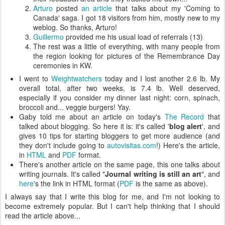
Arturo
posted
an article
that talks about my 'Coming to
Canada' saga. I got 18 visitors from him, mostly new to my
weblog. So thanks, Arturo!
Guillermo
provided me his usual load of referrals (13)
The rest was a little of everything, with many people from
the region looking for pictures of the Remembrance Day
ceremonies in KW.
I went to
Weightwatchers
today and I lost another 2.6 lb. My
overall total, after two weeks, is 7.4 lb. Well deserved,
especially if you consider my dinner last night: corn, spinach,
broccoli and... veggie burgers! Yay.
Gaby told me about an article on today's
The Record
that
talked about blogging. So here it is: it's called '
blog alert
', and
gives 10 tips for starting bloggers to get more audience (and
they don't include going to
autovisitas.com
!) Here's the article,
in
HTML
and
PDF
format.
There's another article on the same page, this one talks about
writing journals. It's called "
Journal writing is still an art
", and
here
's the link in HTML format (
PDF
is the same as above).
I always say that I write this blog for me, and I'm not looking to
become extremely popular. But I can't help thinking that I should
read the article above...