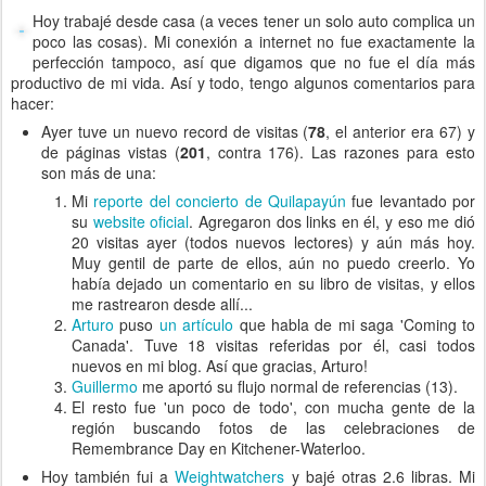
Hoy trabajé desde casa (a veces tener un solo auto complica un
poco las cosas). Mi conexión a internet no fue exactamente la
perfección tampoco, así que digamos que no fue el día más
productivo de mi vida. Así y todo, tengo algunos comentarios para
hacer:
Ayer tuve un nuevo record de visitas (
78
, el anterior era 67) y
de páginas vistas (
201
, contra 176). Las razones para esto
son más de una:
Mi
reporte del concierto de Quilapayún
fue levantado por
su
website oficial
. Agregaron dos links en él, y eso me dió
20 visitas ayer (todos nuevos lectores) y aún más hoy.
Muy gentil de parte de ellos, aún no puedo creerlo. Yo
había dejado un comentario en su libro de visitas, y ellos
me rastrearon desde allí...
Arturo
puso
un artículo
que habla de mi saga 'Coming to
Canada'. Tuve 18 visitas referidas por él, casi todos
nuevos en mi blog. Así que gracias, Arturo!
Guillermo
me aportó su flujo normal de referencias (13).
El resto fue 'un poco de todo', con mucha gente de la
región buscando fotos de las celebraciones de
Remembrance Day en Kitchener-Waterloo.
Hoy también fui a
Weightwatchers
y bajé otras 2.6 libras. Mi