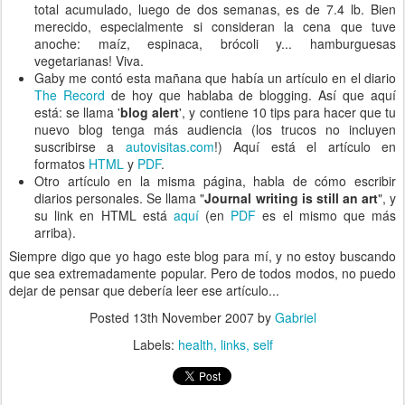
total acumulado, luego de dos semanas, es de 7.4 lb. Bien
merecido, especialmente si consideran la cena que tuve
anoche: maíz, espinaca, brócoli y... hamburguesas
vegetarianas! Viva.
Gaby me contó esta mañana que había un artículo en el diario
The Record
de hoy que hablaba de blogging. Así que aquí
está: se llama '
blog alert
', y contiene 10 tips para hacer que tu
nuevo blog tenga más audiencia (los trucos no incluyen
suscribirse a
autovisitas.com
!) Aquí está el artículo en
formatos
HTML
y
PDF
.
Otro artículo en la misma página, habla de cómo escribir
diarios personales. Se llama "
Journal writing is still an art
", y
su link en HTML está
aquí
(en
PDF
es el mismo que más
arriba).
Siempre digo que yo hago este blog para mí, y no estoy buscando
que sea extremadamente popular. Pero de todos modos, no puedo
dejar de pensar que debería leer ese artículo...
Posted
13th November 2007
by
Gabriel
Labels:
health
links
self