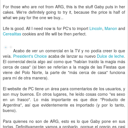
For those who are not from ARG, this is the stuff Gaby puts in her
cakes. We're definitely going to try it, because the price is half of
what we pay for the one we buy...
Life is good. All I need now is for PC's to import
Lincoln
,
Manon
and
Cerealitas
cookies and life will be then perfect.
Acabo de ver un comercial en la TV y no podía creer lo que
veía.
President's Choice
acaba de lanzar su nuevo
Dulce de leche
.
El comercial decía algo así como que "habían traído la magia más
cerca de casa" (si bien se referían a la magia de las Fiestas que
viene del Polo Norte, la parte de "más cerca de casa" funciona
para mí de otra manera).
El website de PC tiene un área para comentarios de los usuarios, y
son muy buenos. En otros lugares, he leído cosas como "es sexo
en un frasco". Lo más importante es que dice "Producto de
Argentina", así que evidentemente es importado (y por lo tanto,
bueno).
Para quienes no son de ARG, esto es lo que Gaby pone en sus
tortas. Definitivamente vamos a probarlo, porque el precio es casi