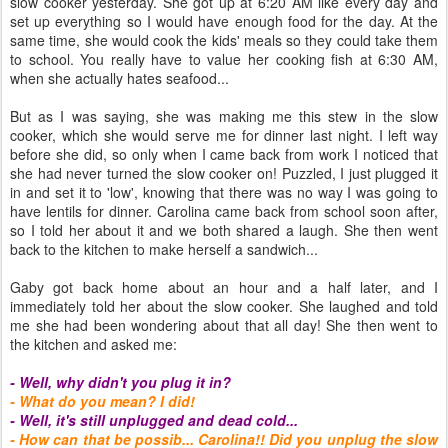
slow cooker yesterday. She got up at 6:20 AM like every day and
set up everything so I would have enough food for the day. At the
same time, she would cook the kids' meals so they could take them
to school. You really have to value her cooking fish at 6:30 AM,
when she actually hates seafood...
But as I was saying, she was making me this stew in the slow
cooker, which she would serve me for dinner last night. I left way
before she did, so only when I came back from work I noticed that
she had never turned the slow cooker on! Puzzled, I just plugged it
in and set it to 'low', knowing that there was no way I was going to
have lentils for dinner. Carolina came back from school soon after,
so I told her about it and we both shared a laugh. She then went
back to the kitchen to make herself a sandwich...
Gaby got back home about an hour and a half later, and I
immediately told her about the slow cooker. She laughed and told
me she had been wondering about that all day! She then went to
the kitchen and asked me:
- Well, why didn't you plug it in?
- What do you mean? I did!
- Well, it's still unplugged and dead cold...
- How can that be possib... Carolina!! Did you unplug the slow