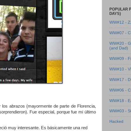
POPULAR P
DAYS)
WW#12 - Z
WW#07 - Cl
WW#20 - G
(and Dad)
WW#09 - Fi
WW#10 - 
WW#17 - Dre
WW#06 - C
WW#18 - Ea
y los abrazos (mayormente de parte de Florencia,
WW#03 - St
rprendieron). Fue especial, porque fue mi último
Hacked
eció muy interesante. Es básicamente una red