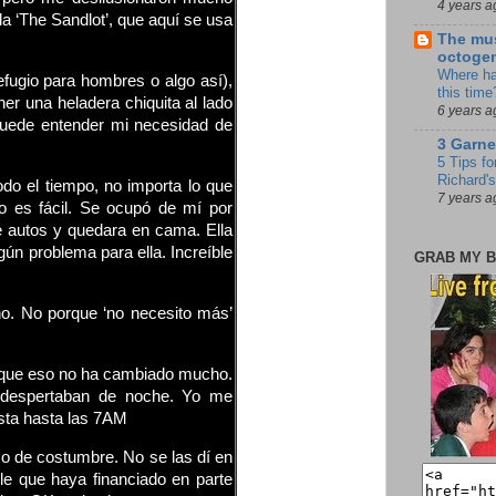
4 years a
la ‘The Sandlot’, que aquí se usa
The mus
octoge
Where ha
efugio para hombres o algo así),
this time
r una heladera chiquita al lado
6 years a
puede entender mi necesidad de
3 Garne
5 Tips fo
Richard's
odo el tiempo, no importa lo que
7 years a
o es fácil. Se ocupó de mí por
 autos y quedara en cama. Ella
n problema para ella. Increíble
GRAB MY B
. No porque ‘no necesito más’
que eso no ha cambiado mucho.
e despertaban de noche. Yo me
sta hasta las 7AM
o de costumbre. No se las dí en
ble que haya financiado en parte