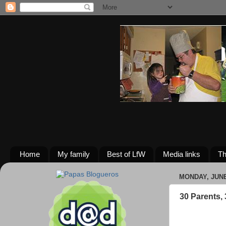
Home
My family
Best of LfW
Media links
Th
MONDAY, JUNE
30 Parents,