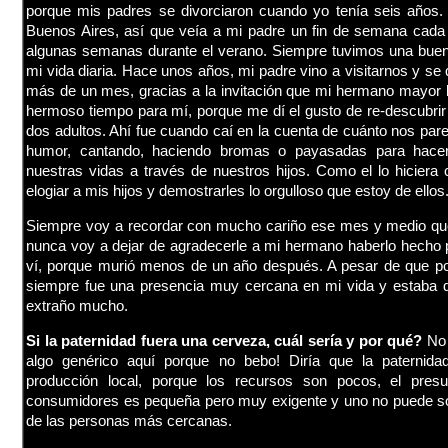
porque mis padres se divorciaron cuando yo tenía seis años
Buenos Aires, así que veía a mi padre un fin de semana cad
algunas semanas durante el verano. Siempre tuvimos una buena
mi vida diaria. Hace unos años, mi padre vino a visitarnos y s
más de un mes, gracias a la invitación que mi hermano mayor l
hermoso tiempo para mí, porque me dí el gusto de re-descubrir 
dos adultos. Ahí fue cuando caí en la cuenta de cuánto nos par
humor, cantando, haciendo bromas o payasadas para hacer
nuestras vidas a través de nuestros hijos. Como el lo hicier
elogiar a mis hijos y demostrarles lo orgulloso que estoy de ellos
Siempre voy a recordar con mucho cariño ese mes y medio qu
nunca voy a dejar de agradecerle a mi hermano haberlo hecho po
ví, porque murió menos de un año después. A pesar de que p
siempre fue una presencia muy cercana en mi vida y estaba del
extraño mucho.
Si la paternidad fuera una cerveza, cuál sería y por qué?
No 
algo genérico aquí porque no bebo! Diría que la paterni
producción local, porque los recursos son pocos, el pres
consumidores es pequeña pero muy exigente y uno no puede sobr
de las personas más cercanas.