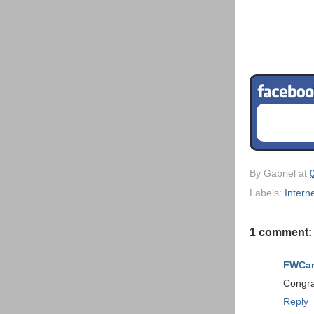
By
Gabriel
at
Labels:
Interne
1 comment:
FWCa
Congrat
Reply