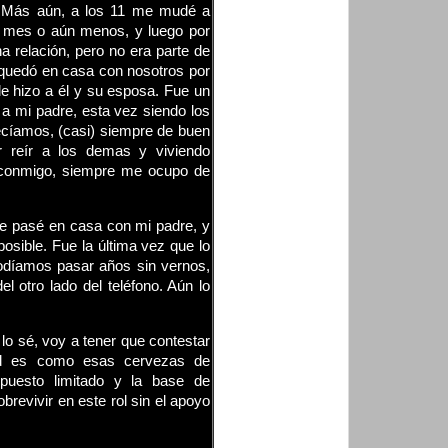
. Más aún, a los 11 me mudé a
a mes o aún menos, y luego por
 relación, pero no era parte de
e quedó en casa con nosotros por
e hizo a él y su esposa. Fue un
a mi padre, esta vez siendo los
ecíamos, (casi) siempre de buen
 reír a los demas y viviendo
a conmigo, siempre me ocupo de
.
e pasé en casa con mi padre, y
sible. Fue la última vez que lo
odíamos pasar años sin vernos,
 otro lado del teléfono. Aún lo
lo sé, voy a tener que contestar
dad es como esas cervezas de
upuesto limitado y la base de
evivir en este rol sin el apoyo