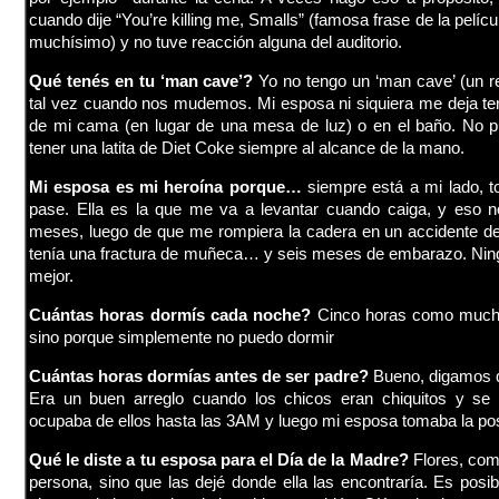
cuando dije “You’re killing me, Smalls” (famosa frase de la pelícu
muchísimo) y no tuve reacción alguna del auditorio.
Qué tenés en tu ‘man cave’?
Yo no tengo un ‘man cave’ (un r
tal vez cuando nos mudemos. Mi esposa ni siquiera me deja tene
de mi cama (en lugar de una mesa de luz) o en el baño. No 
tener una latita de Diet Coke siempre al alcance de la mano.
Mi esposa es mi heroína porque…
siempre está a mi lado, t
pase. Ella es la que me va a levantar cuando caiga, y eso n
meses, luego de que me rompiera la cadera en un accidente de
tenía una fractura de muñeca… y seis meses de embarazo. Ningú
mejor.
Cuántas horas dormís cada noche?
Cinco horas como mucho
sino porque simplemente no puedo dormir
Cuántas horas dormías antes de ser padre?
Bueno, digamos 
Era un buen arreglo cuando los chicos eran chiquitos y s
ocupaba de ellos hasta las 3AM y luego mi esposa tomaba la po
Qué le diste a tu esposa para el Día de la Madre?
Flores, com
persona, sino que las dejé donde ella las encontraría. Es posi