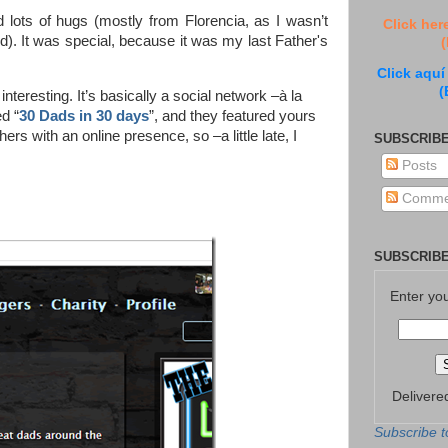
 lots of hugs (mostly from Florencia, as I wasn’t
Click her
). It was special, because it was my last Father's
(
Click aquí
(
y interesting. It’s basically a social network –à la
d “
30 Dads in 30 days
”, and they featured yours
rs with an online presence, so –a little late, I
SUBSCRIBE
Posts
Comme
SUBSCRIBE
Enter yo
Delivere
Subscribe t