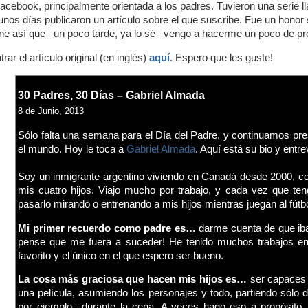
acebook, principalmente orientada a los padres. Tuvieron una serie l
 unos días publicaron un artículo sobre el que suscribe. Fue un honor
ine así que –un poco tarde, ya lo sé– vengo a hacerme un poco de p
ar el artículo original (en inglés)
aquí
. Espero que les guste!
30 Padres, 30 Días – Gabriel Almada
8 de Junio, 2013
Sólo falta una semana para el Día del Padre, y continuamos pr
el mundo. Hoy le toca a
Gabriel Almada
. Aquí está su bio y entre
Soy un inmigrante argentino viviendo en Canadá desde 2000, co
mis cuatro hijos. Viajo mucho por trabajo, y cada vez que te
pasarlo mirando o entrenando a mis hijos mientras juegan al fútbo
Mi primer recuerdo como padre es…
darme cuenta de que iba
pense que me fuera a suceder! He tenido muchos trabajos en
favorito y el único en el que espero ser bueno.
La cosa más graciosa que hacen mis hijos es…
ser capaces 
una película, asumiendo los personajes y todo, partiendo sólo d
por ejemplo
– durante la cena. A veces hago eso a propósito