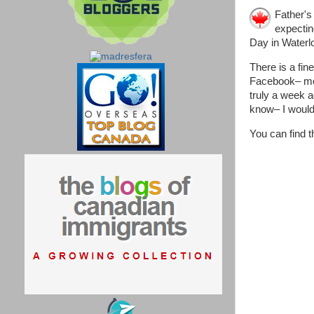
Father's
expectin
Day in Waterlo
There is a fine
Facebook– most
truly a week a
know– I would 
You can find 