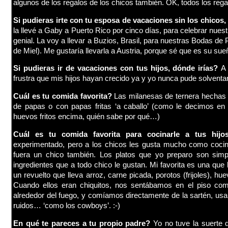
algunos de los regalos de los chicos también. OK, todos los rega
Si pudieras irte con tu esposa de vacaciones sin los chicos,
la llevé a Gaby a Puerto Rico por cinco días, para celebrar nues
genial. La voy a llevar a Buzios, Brasil, para nuestras Bodas de
de Miel). Me gustaría llevarla a Austria, porque sé que es su sue
Si pudieras ir de vacaciones con tus hijos, dónde irías?
A
frustra que mis hijos hayan crecido ya y yo nunca pude solventar e
Cuál es tu comida favorita?
Las milanesas de ternera hechas
de papas o con papas fritas ‘a caballo’ (como le decimos en
huevos fritos encima, quién sabe por qué…)
Cuál es tu comida favorita para cocinarle a tus hij
experimentado, pero a los chicos les gusta mucho como coci
fuera un chico también. Los platos que yo preparo son simp
ingredientes que a todo chico le gustan. Mi favorita es una qu
un revuelto que lleva arroz, carne picada, porotos (frijoles), hue
Cuando ellos eran chiquitos, nos sentábamos en el piso co
alrededor del fuego, y comíamos directamente de la sartén, us
ruidos… ‘como los cowboys’. :-)
En qué te pareces a tu propio padre?
Yo no tuve la suerte