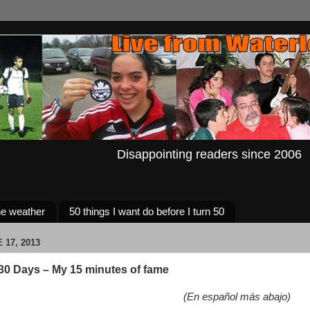
Disappointing readers since 2006
e weather
50 things I want do before I turn 50
 17, 2013
 30 Days – My 15 minutes of fame
(En español más abajo)