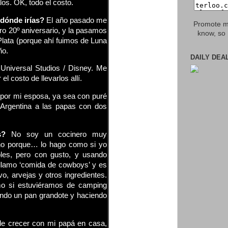
los. OK, todo el costo.
 dónde irías?
El año pasado me
Promote my
tro 20º aniversario, y la pasamos
know, so 
 Plata (porque ahí fuimos de Luna
ño.
DAILY DEA
 Universal Studios / Disney. Me
l costo de llevarlos allí.
 por mi esposa, ya sea con puré
 Argentina a las papas con dos
os?
No soy un cocinero muy
no porque… lo hago como si yo
les, pero con gusto, y usando
e llamo ‘comida de cowboys’ y es
vo, arvejas y otros ingredientes.
mo si estuviéramos de camping
ando un pan grandote y haciendo
 de crecer con mi papá en casa,