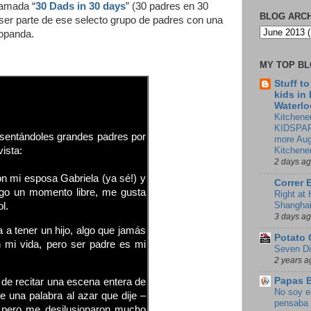
lamada “
30 Dads in 30 days
” (30 padres en 30
BLOG ARC
 ser parte de ese selecto grupo de padres con una
ropanda.
MY TOP B
Stuff t
kids in
Waterlo
Kitchener
KIDSPAR
esentándoles grandes padres por
more Aug
vista:
Kitchene
2 days a
n mi esposa Gabriela (ya sé!) y
Correr 
ngo un momento libre, me gusta
Right at
Shangha
l.
3 days a
 a tener un hijo, algo que jamás
Potato 
 mi vida, pero ser padre es mi
Seven Di
2 years a
Papas 
de recitar una escena entera de
No soy e
e una palabra al azar que dije –
pensaba 
, pero me desilusionaron mucho