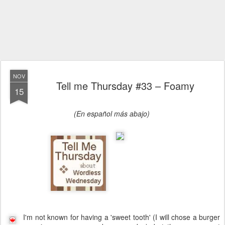
NOV
Tell me Thursday #33 – Foamy
15
(En español más abajo)
I'm not known for having a 'sweet tooth' (I will chose a burger