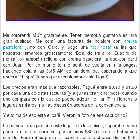
Me sorprendí MUY gratamente. Tener memoria gustativa es una
gran cualidad. Me comí una facturita de hojaldre con '
crema
pastelera
' junto con Caro, y luego una '
berlinesa
' (a las que
nosotros llamamos groseramente 'Bola de fraile' o 'Suspiro de
monja') :-) también rellena con crema pastelera, la que compartí
con Juan. Por un momento me sentí de vuelta en mis pagos,
haciendo cola a las 3:45 AM de un domingo, esperando a que
abriera 'El topo' (tengo que escribir sobre este lugar!).
Los precios eran más que razonables. Pagué entre $0.90 y $1.50
por cada una de estas facturas (y algunas eran enormes); cuando
uno compara con lo que se puede adquirir en un Tim Hortons o
lugares similares, no hay discusión acerca de la conveniencia.
Y encima de eso está el café. Vieron la foto de ese capuchino?
La primera vez que fui a este lugar con los chicos, esperaba -y me
parecía más que correcto- gastar unos $30 por lo que habíamos
comido. Para mi sorpresa, la cuenta apenas si pasó de los $10.