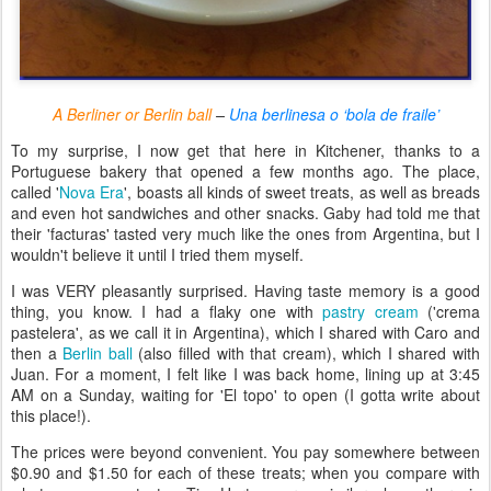
A Berliner or Berlin ball
–
Una berlinesa o ‘bola de fraile’
To my surprise, I now get that here in Kitchener, thanks to a
Portuguese bakery that opened a few months ago. The place,
called '
Nova Era
', boasts all kinds of sweet treats, as well as breads
and even hot sandwiches and other snacks. Gaby had told me that
their 'facturas' tasted very much like the ones from Argentina, but I
wouldn't believe it until I tried them myself.
I was VERY pleasantly surprised. Having taste memory is a good
thing, you know. I had a flaky one with
pastry cream
('crema
pastelera', as we call it in Argentina), which I shared with Caro and
then a
Berlin ball
(also filled with that cream), which I shared with
Juan. For a moment, I felt like I was back home, lining up at 3:45
AM on a Sunday, waiting for 'El topo' to open (I gotta write about
this place!).
The prices were beyond convenient. You pay somewhere between
$0.90 and $1.50 for each of these treats; when you compare with