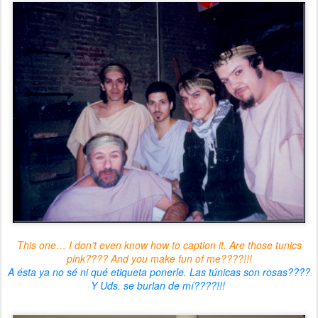
This one… I don’t even know how to caption it. Are those tunics
pink???? And you make fun of me????!!!
A ésta ya no sé ni qué etiqueta ponerle. Las túnicas son rosas????
Y Uds. se burlan de mí????!!!