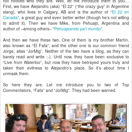
not noticed who they are. Well, let me introduce them to you…
First, we have Alejandro (aka) “El 22” (“the crazy guy” in Argentine
slang), who lives in Calgary, AB and is the author of “
El 22 en
Canada
”, a great guy and even better writer (though he’s not willing
to admit it). Then we have Mike, from Pehuajó, Argentina and
author of –among others– “
Pehuajeando pa’l mundo
”.
And then we have these two. One of them is my brother Martín,
also known as “El Fafa”, and the other one is our common friend
Jorge, alias “JorMig”. Neither of the two have a blog, as they can
barely read and write :-). Until now, they have been exclusive to
“Live from Waterloo”, but now they have betrayed yours truly and
taken their evilness to Alejandro’s place. So it’s about time I
unmask them.
So here they are. Let me introduce you to two of Top
Commentators, “Fafa” and “JorMig”. They had been warned.