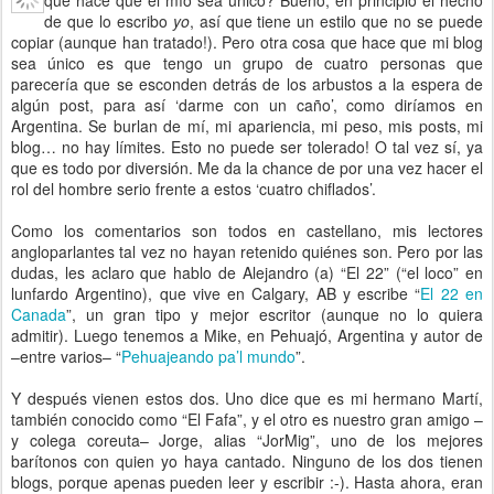
de que lo escribo
yo
, así que tiene un estilo que no se puede
copiar (aunque han tratado!). Pero otra cosa que hace que mi blog
sea único es que tengo un grupo de cuatro personas que
parecería que se esconden detrás de los arbustos a la espera de
algún post, para así ‘darme con un caño’, como diríamos en
Argentina. Se burlan de mí, mi apariencia, mi peso, mis posts, mi
blog… no hay límites. Esto no puede ser tolerado! O tal vez sí, ya
que es todo por diversión. Me da la chance de por una vez hacer el
rol del hombre serio frente a estos ‘cuatro chiflados’.
Como los comentarios son todos en castellano, mis lectores
angloparlantes tal vez no hayan retenido quiénes son. Pero por las
dudas, les aclaro que hablo de Alejandro (a) “El 22” (“el loco” en
lunfardo Argentino), que vive en Calgary, AB y escribe “
El 22 en
Canada
”, un gran tipo y mejor escritor (aunque no lo quiera
admitir). Luego tenemos a Mike, en Pehuajó, Argentina y autor de
–entre varios– “
Pehuajeando pa’l mundo
”.
Y después vienen estos dos. Uno dice que es mi hermano Martí,
también conocido como “El Fafa”, y el otro es nuestro gran amigo –
y colega coreuta– Jorge, alias “JorMig”, uno de los mejores
barítonos con quien yo haya cantado. Ninguno de los dos tienen
blogs, porque apenas pueden leer y escribir :-). Hasta ahora, eran