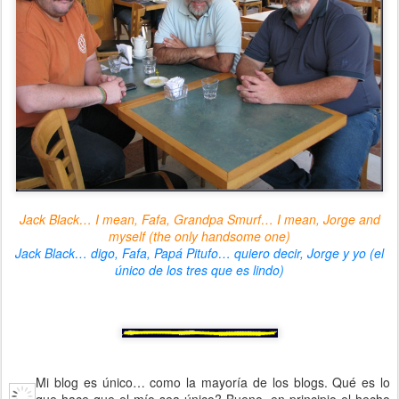
Jack Black… I mean, Fafa, Grandpa Smurf… I mean, Jorge and
myself (the only handsome one)
Jack Black… digo, Fafa, Papá Pitufo… quiero decir, Jorge y yo (el
único de los tres que es lindo)
Mi blog es único… como la mayoría de los blogs. Qué es lo
que hace que el mío sea único? Bueno, en principio el hecho