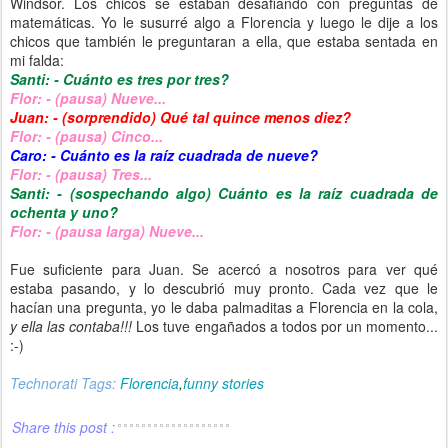
Windsor. Los chicos se estaban desafiando con preguntas de
matemáticas. Yo le susurré algo a Florencia y luego le dije a los
chicos que también le preguntaran a ella, que estaba sentada en
mi falda:
Santi: - Cuánto es tres por tres?
Flor: - (pausa) Nueve...
Juan: - (sorprendido) Qué tal quince menos diez?
Flor: - (pausa) Cinco...
Caro: - Cuánto es la raíz cuadrada de nueve?
Flor: - (pausa) Tres...
Santi: - (sospechando algo) Cuánto es la raíz cuadrada de
ochenta y uno?
Flor: - (pausa larga) Nueve...
Fue suficiente para Juan. Se acercó a nosotros para ver qué
estaba pasando, y lo descubrió muy pronto. Cada vez que le
hacían una pregunta, yo le daba palmaditas a Florencia en la cola,
y ella las contaba!!!
Los tuve engañados a todos por un momento...
:-)
Technorati Tags:
Florencia
,
funny stories
Share this post :