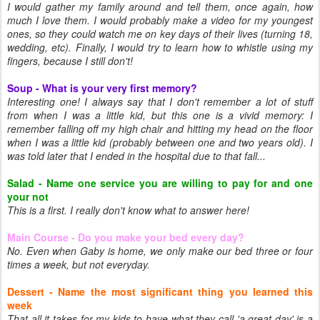
I would gather my family around and tell them, once again, how
much I love them. I would probably make a video for my youngest
ones, so they could watch me on key days of their lives (turning 18,
wedding, etc). Finally, I would try to learn how to whistle using my
fingers, because I still don't!
Soup - What is your very first memory?
Interesting one! I always say that I don't remember a lot of stuff
from when I was a little kid, but this one is a vivid memory: I
remember falling off my high chair and hitting my head on the floor
when I was a little kid (probably between one and two years old). I
was told later that I ended in the hospital due to that fall...
Salad - Name one service you are willing to pay for and one
your not
This is a first. I really don't know what to answer here!
Main Course - Do you make your bed every day?
No. Even when Gaby is home, we only make our bed three or four
times a week, but not everyday.
Dessert - Name the most significant thing you learned this
week
That all it takes for my kids to have what they call 'a great day' is a