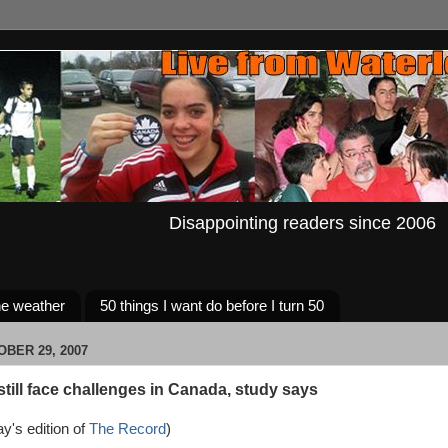
Disappointing readers since 2006
e weather
50 things I want do before I turn 50
BER 29, 2007
till face challenges in Canada, study says
y's edition of
The Record
)