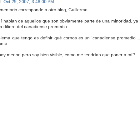
l
Oct 29, 2007, 3:48:00 PM
mentario corresponde a otro blog, Guillermo.
í hablan de aquellos que son obviamente parte de una minoridad, ya se
a difiere del canadiense promedio.
blema que tengo es definir qué cornos es un 'canadiense promedio'...
nte...
soy menor, pero soy bien visible, como me tendrían que poner a mí?