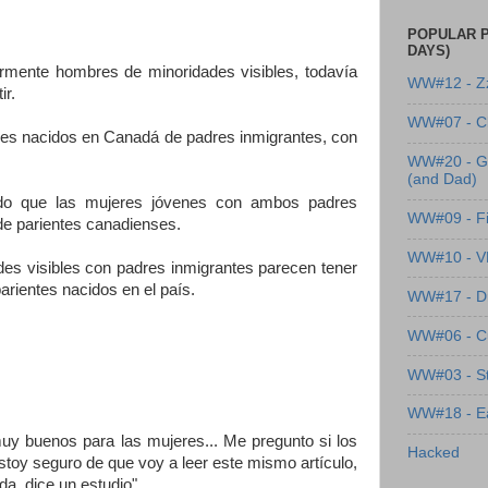
POPULAR P
DAYS)
rmente hombres de minoridades visibles, todavía
WW#12 - Z
ir.
WW#07 - Cl
es nacidos en Canadá de padres inmigrantes, con
WW#20 - G
(and Dad)
tado que las mujeres jóvenes con ambos padres
WW#09 - Fi
de parientes canadienses.
WW#10 - 
es visibles con padres inmigrantes parecen tener
rientes nacidos en el país.
WW#17 - Dre
WW#06 - C
WW#03 - St
WW#18 - Ea
uy buenos para las mujeres... Me pregunto si los
Hacked
toy seguro de que voy a leer este mismo artículo,
da, dice un estudio".