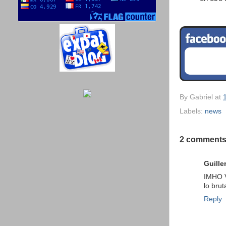
By
Gabriel
at
Labels:
news
2 comments
Guille
IMHO V
lo bruta
Reply