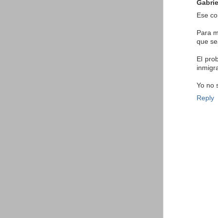
Gabrie
Ese co
Para m
que se
El pro
inmigra
Yo no 
Reply