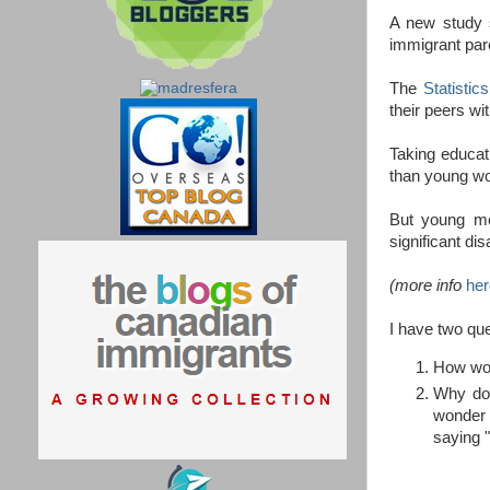
A new study s
immigrant par
The
Statisti
their peers wi
Taking educat
than young wo
But young me
significant di
(more info
her
I have two que
How wou
Why do 
wonder i
saying 