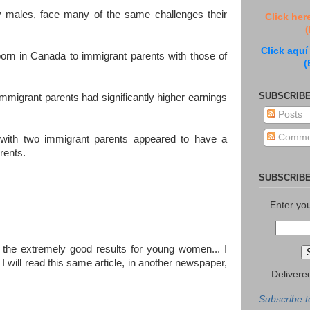
ty males, face many of the same challenges their
Click her
(
Click aquí
n in Canada to immigrant parents with those of
(
SUBSCRIBE
mmigrant parents had significantly higher earnings
Posts
Comme
with two immigrant parents appeared to have a
rents.
SUBSCRIBE
Enter yo
 the extremely good results for young women... I
I will read this same article, in another newspaper,
Delivere
Subscribe t