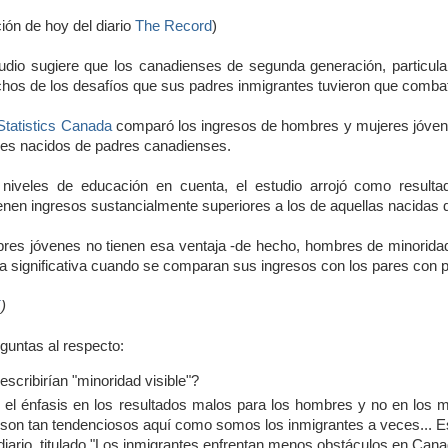
ción de hoy del diario
The Record
)
dio sugiere que los canadienses de segunda generación, particula
hos de los desafíos que sus padres inmigrantes tuvieron que combat
Statistics Canada
comparó los ingresos de hombres y mujeres jóven
res nacidos de padres canadienses.
niveles de educación en cuenta, el estudio arrojó como resul
ienen ingresos sustancialmente superiores a los de aquellas nacidas 
res jóvenes no tienen esa ventaja -de hecho, hombres de minoridad
a significativa cuando se comparan sus ingresos con los pares con pa
í
)
guntas al respecto:
scribirían "minoridad visible"?
 el énfasis en los resultados malos para los hombres y no en los m
son tan tendenciosos aquí como somos los inmigrantes a veces... Es
diario, titulado "Los inmigrantes enfrentan menos obstáculos en Cana