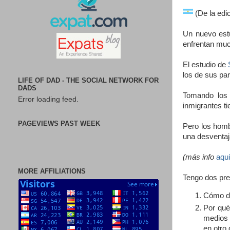
(De la edi
Un nuevo estu
enfrentan muc
El estudio de
los de sus pa
LIFE OF DAD - THE SOCIAL NETWORK FOR
DADS
Tomando los 
Error loading feed.
inmigrantes t
PAGEVIEWS PAST WEEK
Pero los homb
una desventaj
(más info
aqu
MORE AFFILIATIONS
Tengo dos pre
Cómo de
Por qué
medios 
en otro 