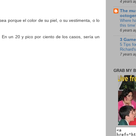
4 years a
The mus
octoge
a porque el color de su piel, o su vestimenta, o lo
Where ha
this time
6 years a
 En un 20 y pico por ciento de los casos, sería un
3 Garne
5 Tips fo
Richard's
7 years a
GRAB MY B