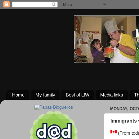
Home
My family
Best of LfW
Media links
Th
MONDAY, OCTO
Immigrants s
(From toda