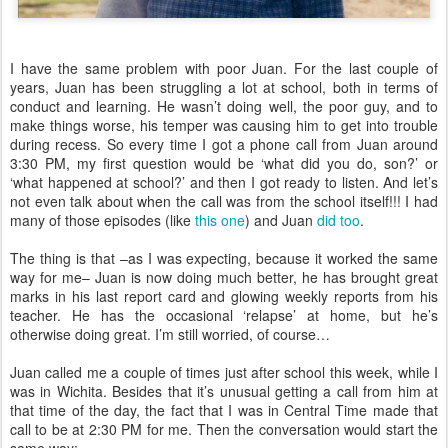
I have the same problem with poor Juan. For the last couple of
years, Juan has been struggling a lot at school, both in terms of
conduct and learning. He wasn’t doing well, the poor guy, and to
make things worse, his temper was causing him to get into trouble
during recess. So every time I got a phone call from Juan around
3:30 PM, my first question would be ‘what did you do, son?’ or
‘what happened at school?’ and then I got ready to listen. And let’s
not even talk about when the call was from the school itself!!! I had
many of those episodes (like
this one
) and Juan
did too
.
The thing is that –as I was expecting, because it worked the same
way for me– Juan is now doing much better, he has brought great
marks in his last report card and glowing weekly reports from his
teacher. He has the occasional ‘relapse’ at home, but he’s
otherwise doing great. I’m still worried, of course…
Juan called me a couple of times just after school this week, while I
was in Wichita. Besides that it’s unusual getting a call from him at
that time of the day, the fact that I was in Central Time made that
call to be at 2:30 PM for me. Then the conversation would start the