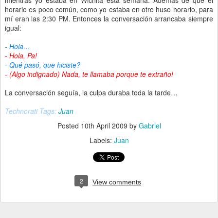
mientras yo estaba en Wichita esta semana. Además de que el
horario es poco común, como yo estaba en otro huso horario, para
mí eran las 2:30 PM. Entonces la conversación arrancaba siempre
igual:
- Hola…
- Hola, Pa!
- Qué pasó, que hiciste?
- (Algo indignado) Nada, te llamaba porque te extraño!
La conversación seguía, la culpa duraba toda la tarde…
Technorati Tags:
Juan
Posted
10th April 2009
by
Gabriel
Labels:
Juan
2
View comments