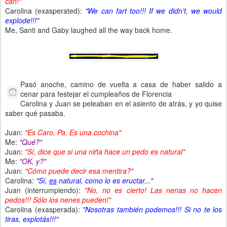
can!"
Carolina (exasperated):
"We can fart too!!! If we didn't, we would
explode!!!"
Me, Santi and Gaby laughed all the way back home.
Pasó anoche, camino de vuelta a casa de haber salido a
cenar para festejar el cumpleaños de Florencia
Carolina y Juan se peleaban en el asiento de atrás, y yo quise
saber qué pasaba.
Juan:
"Es Caro, Pa. Es una cochina"
Me:
"Qué?"
Juan:
"Sí, dice que si una niña hace un pedo es natural"
Me:
"OK, y?"
Juan:
"Cómo puede decir esa mentira?"
Carolina:
"Sí,
es
natural, como lo es eructar..."
Juan (interrumpiendo):
"No, no es cierto! Las nenas no hacen
pedos!!! Sólo los nenes pueden!"
Carolina (exasperada):
"Nosotras también podemos!!! Si no te los
tiras, explotás!!!"