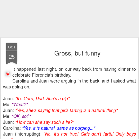
OCT
Gross, but funny
25
It happened last night, on our way back from having dinner to
celebrate Florencia's birthday.
Carolina and Juan were arguing in the back, and I asked what
was going on.
Juan:
"It's Caro, Dad. She's a pig"
Me:
"What?"
Juan:
"Yes, she's saying that girls farting is a natural thing"
Me:
"OK, so?"
Juan:
"How can she say such a lie?"
Carolina:
"Yes, it
is
natural, same as burping..."
Juan (interrupting):
"No, it's not true! Girls don't fart!!! Only boys