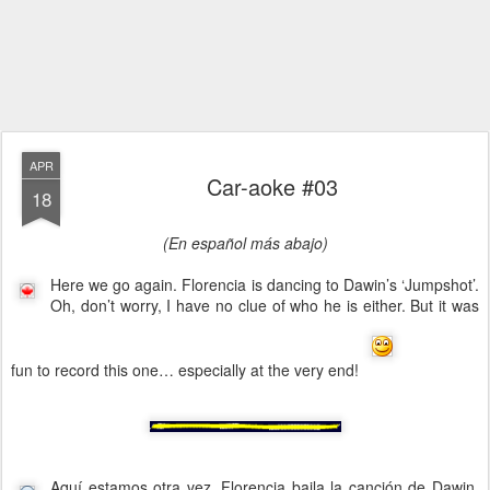
APR
Car-aoke #03
18
(En español más abajo)
Here we go again. Florencia is dancing to Dawin’s ‘Jumpshot’.
Oh, don’t worry, I have no clue of who he is either. But it was
fun to record this one… especially at the very end!
Aquí estamos otra vez. Florencia baila la canción de Dawin,