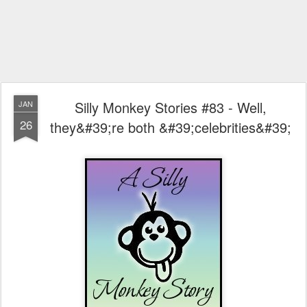
Silly Monkey Stories #83 - Well,
JAN
26
they&#39;re both &#39;celebrities&#39;