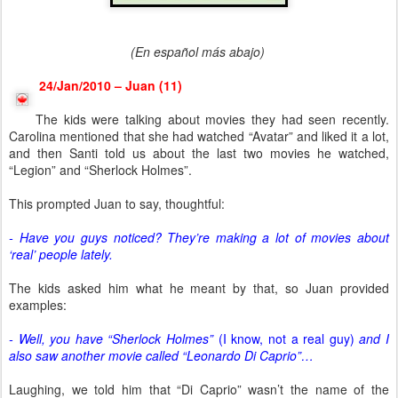
(En español más abajo)
24/Jan/2010 – Juan (11)
The kids were talking about movies they had seen recently.
Carolina mentioned that she had watched “Avatar” and liked it a lot,
and then Santi told us about the last two movies he watched,
“Legion” and “Sherlock Holmes”.
This prompted Juan to say, thoughtful:
- Have you guys noticed? They’re making a lot of movies about
‘real’ people lately.
The kids asked him what he meant by that, so Juan provided
examples:
- Well, you have “Sherlock Holmes”
(I know, not a real guy)
and I
also saw another movie called “Leonardo Di Caprio”…
Laughing, we told him that “Di Caprio” wasn’t the name of the