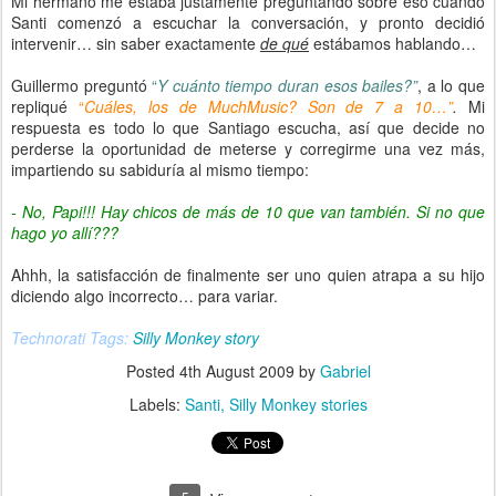
Mi hermano me estaba justamente preguntando sobre eso cuando
Santi comenzó a escuchar la conversación, y pronto decidió
intervenir… sin saber exactamente
de qué
estábamos hablando…
Guillermo preguntó
“
Y cuánto tiempo duran esos bailes?”
, a lo que
repliqué
“
Cuáles, los de MuchMusic? Son de 7 a 10…”
.
Mi
respuesta es todo lo que Santiago escucha, así que decide no
perderse la oportunidad de meterse y corregirme una vez más,
impartiendo su sabiduría al mismo tiempo:
- No, Papi!!! Hay chicos de más de 10 que van también. Si no que
hago yo allí???
Ahhh, la satisfacción de finalmente ser uno quien atrapa a su hijo
diciendo algo incorrecto… para variar.
Technorati Tags:
Silly Monkey story
Posted
4th August 2009
by
Gabriel
Labels:
Santi
Silly Monkey stories