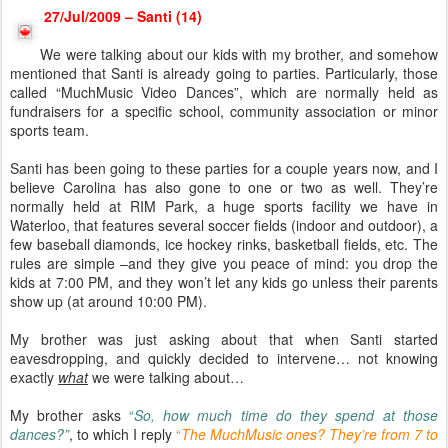
27/Jul/2009 – Santi (14)
We were talking about our kids with my brother, and somehow
mentioned that Santi is already going to parties. Particularly, those
called “MuchMusic Video Dances”, which are normally held as
fundraisers for a specific school, community association or minor
sports team.
Santi has been going to these parties for a couple years now, and I
believe Carolina has also gone to one or two as well. They’re
normally held at RIM Park, a huge sports facility we have in
Waterloo, that features several soccer fields (indoor and outdoor), a
few baseball diamonds, ice hockey rinks, basketball fields, etc. The
rules are simple –and they give you peace of mind: you drop the
kids at 7:00 PM, and they won’t let any kids go unless their parents
show up (at around 10:00 PM).
My brother was just asking about that when Santi started
eavesdropping, and quickly decided to intervene… not knowing
exactly
what
we were talking about…
My brother asks
“
So, how much time do they spend at those
dances?”
, to which I reply
“
The MuchMusic ones? They’re from 7 to