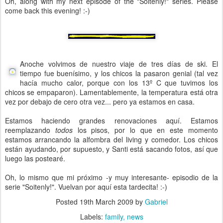
Oh, along with my next episode of the "Soitenly!" series. Please
come back this evening! :-)
Anoche volvimos de nuestro viaje de tres días de ski. El
tiempo fue buenísimo, y los chicos la pasaron genial (tal vez
hacía mucho calor, porque con los 13º C que tuvimos los
chicos se empaparon). Lamentablemente, la temperatura está otra
vez por debajo de cero otra vez... pero ya estamos en casa.
Estamos haciendo grandes renovaciones aquí. Estamos
reemplazando
todos
los pisos, por lo que en este momento
estamos arrancando la alfombra del living y comedor. Los chicos
están ayudando, por supuesto, y Santi está sacando fotos, así que
luego las postearé.
Oh, lo mismo que mi próximo -y muy interesante- episodio de la
serie "Soitenly!". Vuelvan por aquí esta tardecita! :-)
Posted
19th March 2009
by
Gabriel
Labels:
family
news