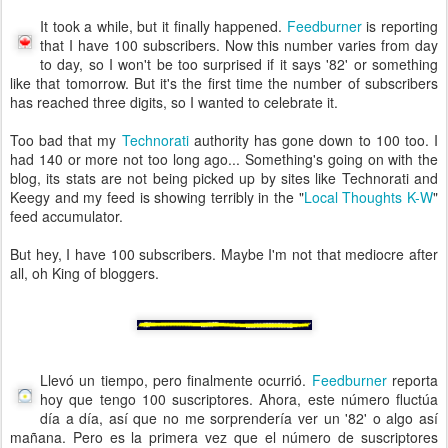
It took a while, but it finally happened.
Feedburner
is reporting
that I have 100 subscribers. Now this number varies from day
to day, so I won't be too surprised if it says '82' or something
like that tomorrow. But it's the first time the number of subscribers
has reached three digits, so I wanted to celebrate it.
Too bad that my
Technorati
authority has gone down to 100 too. I
had 140 or more not too long ago... Something's going on with the
blog, its stats are not being picked up by sites like Technorati and
Keegy and my feed is showing terribly in the "
Local Thoughts K-W
"
feed accumulator.
But hey, I have 100 subscribers. Maybe I'm not that mediocre after
all, oh King of bloggers.
Llevó un tiempo, pero finalmente ocurrió.
Feedburner
reporta
hoy que tengo 100 suscriptores. Ahora, este número fluctúa
día a día, así que no me sorprendería ver un '82' o algo así
mañana. Pero es la primera vez que el número de suscriptores