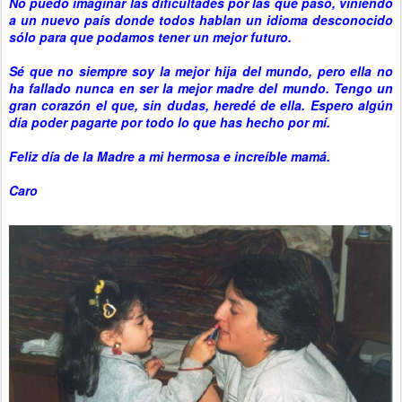
No puedo imaginar las dificultades por las que pasó, viniendo
a un nuevo país donde todos hablan un idioma desconocido
sólo para que podamos tener un mejor futuro.
Sé que no siempre soy la mejor hija del mundo, pero ella no
ha fallado nunca en ser la mejor madre del mundo. Tengo un
gran corazón el que, sin dudas, heredé de ella. Espero algún
día poder pagarte por todo lo que has hecho por mí.
Feliz día de la Madre a mi hermosa e increíble mamá.
Caro