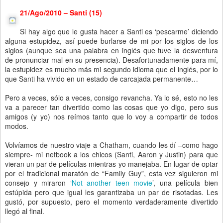
21/Ago/2010 – Santi (15)
Si hay algo que le gusta hacer a Santi es ‘pescarme’ diciendo
alguna estupidez, así puede burlarse de mi por los siglos de los
siglos (aunque sea una palabra en inglés que tuve la desventura
de pronunciar mal en su presencia). Desafortunadamente para mí,
la estupidez es mucho más mi segundo idioma que el inglés, por lo
que Santi ha vivido en un estado de carcajada permanente…
Pero a veces, sólo a veces, consigo revancha. Ya lo sé, esto no les
va a parecer tan divertido como las cosas que yo digo, pero sus
amigos (y yo) nos reímos tanto que lo voy a compartir de todos
modos.
Volvíamos de nuestro viaje a Chatham, cuando les dí –como hago
siempre- mi netbook a los chicos (Santi, Aaron y Justin) para que
vieran un par de películas mientras yo manejaba. En lugar de optar
por el tradicional maratón de “Family Guy”, esta vez siguieron mi
consejo y miraron ‘
Not another teen movie
’, una película bien
estúpida pero que igual les garantizaba un par de risotadas. Les
gustó, por supuesto, pero el momento verdaderamente divertido
llegó al final.