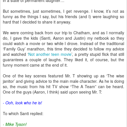
in a state of permanent laughter…
But sometimes, just sometimes, I get revenge. I know, it’s not as
funny as the things I say, but his friends (and I) were laughing so
hard that I decided to share it anyway.
We were coming back from our trip to Chatham, and as I normally
do, I gave the kids (Santi, Aaron and Justin) my netbook so they
could watch a movie or two while I drove. Instead of the traditional
‘Family Guy’ marathon, this time they decided to follow my advice
and watched ‘
Not another teen movie
’, a pretty stupid flick that still
guarantees a couple of laughs. They liked it, of course, but the
funny moment came at the end of it.
One of the key scenes featured Mr. T showing up as ‘The wise
janitor’ and giving advice to the main male character. As he is doing
so, the music from his hit TV show “The A Team” can be heard.
One of the guys (Aaron, I think) said upon seeing Mr. T:
- Ooh, look who he is!
To which Santi replied:
- Mike Tyson!