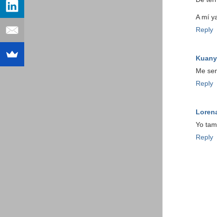
A mí y
Reply
Kuany
Me sen
Reply
Loren
Yo tam
Reply