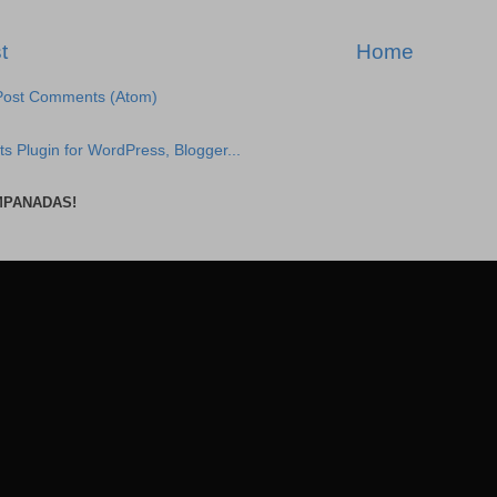
t
Home
Post Comments (Atom)
MPANADAS!