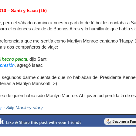
10 – Santi y Isaac (15)
 pero el sábado camino a nuestro partido de fútbol les contaba a San
ara el entonces alcalde de Buenos Aires y lo humillante que había si
 referencia a que me sentía como Marilyn Monroe cantando ‘Happy Bi
mis dos compañeros de viaje:
á hecho pelota
, dijo Santi
mpresión
, agregó Isaac
 segundos darme cuenta de que no hablaban del Presidente Kenned
ferían a Marilyn Manson!!! :-)
idea de quién había sido Marilyn Monroe. Ah, juventud perdida la de 
gs:
Silly Monkey story