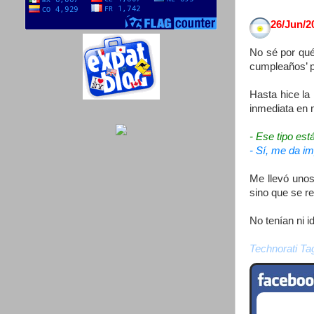
26/Jun/20
No sé por qué,
cumpleaños’ p
Hasta hice la
inmediata en 
- Ese tipo est
- Sí, me da i
Me llevó unos
sino que se re
No tenían ni 
Technorati Ta