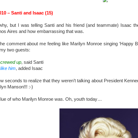
10 – Santi and Isaac (15)
why, but I was telling Santi and his friend (and teammate) Isaac th
os Aires and how embarrassing that was.
he comment about me feeling like Marilyn Monroe singing ‘Happy Bi
 my two guests:
 screwed up
, said Santi
 like him
, added Isaac
few seconds to realize that they weren’t talking about President Ke
lyn Manson!!! :-)
lue of who Marilyn Monroe was. Oh, youth today…