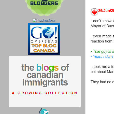
26/Jun/20
I don’t know 
Mayor of Buen
I even made t
reaction from
- That guy is
- Yeah, I don’t
It took me a 
but about Mari
They had no c