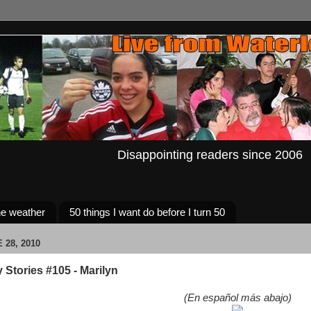
Disappointing readers since 2006
e weather
50 things I want do before I turn 50
 28, 2010
 Stories #105 - Marilyn
(En español más abajo)