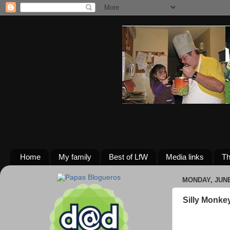
Home
My family
Best of LfW
Media links
Th
MONDAY, JUNE
Silly Monkey