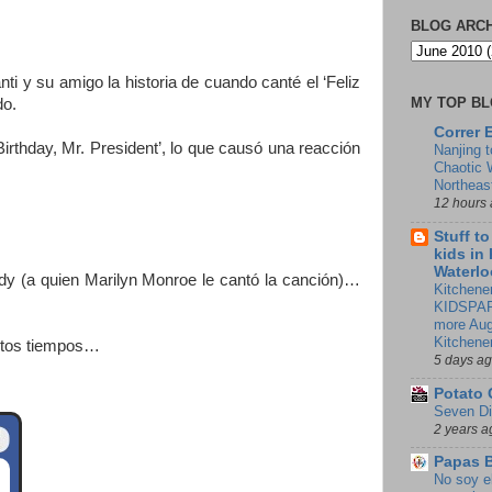
BLOG ARC
ti y su amigo la historia de cuando canté el ‘Feliz
MY TOP B
do.
Correr 
rthday, Mr. President’, lo que causó una reacción
Nanjing 
Chaotic 
Northeas
12 hours
Stuff t
kids in
Waterlo
y (a quien Marilyn Monroe le cantó la canción)…
Kitchener
KIDSPAR
more Aug
Kitchene
estos tiempos…
5 days a
Potato 
Seven Di
2 years a
Papas 
No soy e