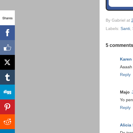
Shares
By
Gabriel
at
Labels:
Santi
,
5 comments
Karen
Aaaah .
Reply
Majo
Yo pen
Reply
Alicia
De terr