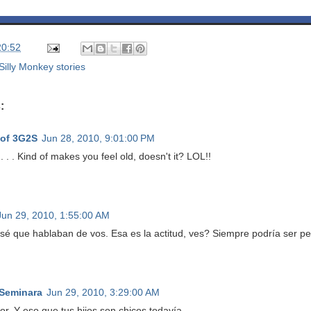
20:52
Silly Monkey stories
:
 of 3G2S
Jun 28, 2010, 9:01:00 PM
 . . Kind of makes you feel old, doesn't it? LOL!!
Jun 29, 2010, 1:55:00 AM
sé que hablaban de vos. Esa es la actitud, ves? Siempre podría ser peo
 Seminara
Jun 29, 2010, 3:29:00 AM
or. Y eso que tus hijos son chicos todavía.