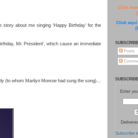
Click her
(
Click aquí
e story about me singing ‘Happy Birthday’ for the
(
SUBSCRIBE
rthday, Mr. President’, which cause an immediate
Posts
Comme
SUBSCRIBE
nnedy (to whom Marilyn Monroe had sung the song)…
Enter yo
Delivere
Subscribe t