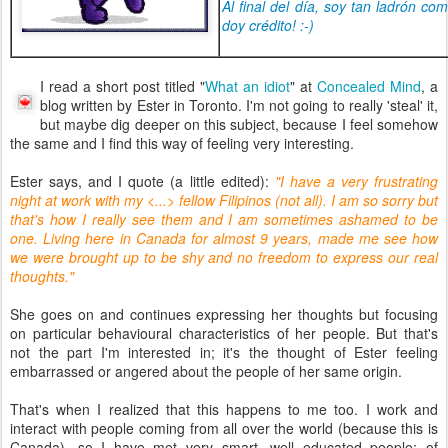
Al final del día, soy tan ladrón c
doy crédito! :-)
I read a short post titled "
What an idiot
" at
Concealed Mind
, a
blog written by Ester in Toronto. I'm not going to really 'steal' it,
but maybe dig deeper on this subject, because I feel somehow
the same and I find this way of feeling very interesting.
Ester says, and I quote (a little edited):
"I have a very frustrating
night at work with my <...> fellow Filipinos (not all). I am so sorry but
that's how I really see them and I am sometimes ashamed to be
one. Living here in Canada for almost 9 years, made me see how
we were brought up to be shy and no freedom to express our real
thoughts."
She goes on and continues expressing her thoughts but focusing
on particular behavioural characteristics of her people. But that's
not the part I'm interested in; it's the thought of Ester feeling
embarrassed or angered about the people of her same origin.
That's when I realized that this happens to me too. I work and
interact with people coming from all over the world (because this is
Canada), so I have met very smart, well educated people; of