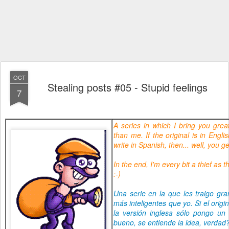
OCT
Stealing posts #05 - Stupid feelings
7
A series in which I bring you gre
than me.
If the original is in Engl
write in Spanish, then... well, you ge
In the end, I'm every bit a thief as 
:-)
Una serie en la que les traigo gr
más inteligentes que yo.
Si el orig
la versión inglesa sólo pongo un l
bueno, se entiende la idea, verdad?