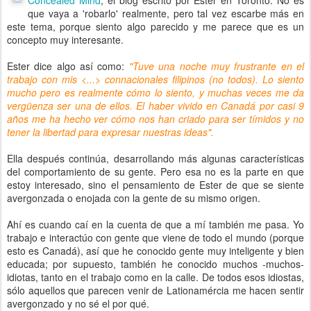
Concealed Mind
, el blog escrito por Ester en Toronto. No es
que vaya a 'robarlo' realmente, pero tal vez escarbe más en
este tema, porque siento algo parecido y me parece que es un
concepto muy interesante.
Ester dice algo así como:
"Tuve una noche muy frustrante en el
trabajo con mis <...> connacionales filipinos (no todos). Lo siento
mucho pero es realmente cómo lo siento, y muchas veces me da
vergüenza ser una de ellos. El haber vivido en Canadá por casi 9
años me ha hecho ver cómo nos han criado para ser tímidos y no
tener la libertad para expresar nuestras ideas".
Ella después continúa, desarrollando más algunas características
del comportamiento de su gente. Pero esa no es la parte en que
estoy interesado, sino el pensamiento de Ester de que se siente
avergonzada o enojada con la gente de su mismo origen.
Ahí es cuando caí en la cuenta de que a mí también me pasa. Yo
trabajo e interactúo con gente que viene de todo el mundo (porque
esto es Canadá), así que he conocido gente muy inteligente y bien
educada; por supuesto, también he conocido muchos -muchos-
idiotas, tanto en el trabajo como en la calle. De todos esos idiostas,
sólo aquellos que parecen venir de Lationamércia me hacen sentir
avergonzado y no sé el por qué.